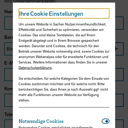
Ihre Unternehmensdaten:
Name des Unternehmens
*
Ihre Cookie Einstellungen
Um unsere Website in Sachen Nutzer:innenfreundlichkeit,
Effektivität und Sicherheit zu optimieren, verwenden wir
Cookies. Das sind kleine Textdateien, die auf Ihrem
Bereich
*
Endgerät abgelegt und in Ihrem Browser gespeichert
werden. Darunter sind Cookies, die technisch für den
Betrieb unserer Website notwendig sind, sowie Cookies zur
anonymen Webanalyse oder für erweiterte Funktionen und
Services. Weitere Informationen dazu finden Sie in unserer
E-Mail-Adresse
*
Datenschutzerklärung
.
Sie entscheiden, für welche Kategorien Sie dem Einsatz von
Cookies zustimmen möchten und für welche nicht. Bitte
Kontaktperson
*
berücksichtigen Sie, dass Ihnen je nach Auswahl ggf. nicht
mehr alle Funktionen unserer Website zur Verfügung
stehen.
Telefon
*
Notwendi
Notwendige Cookies
Notwendige Cookies ermöglichen grundlegende