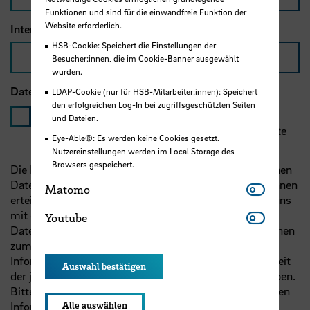
Funktionen und sind für die einwandfreie Funktion der
Website erforderlich.
Internetseite (optimalerweise Ihre Karriereseite)
*
HSB-Cookie: Speichert die Einstellungen der
Besucher:innen, die im Cookie-Banner ausgewählt
wurden.
Datenschutzerklärung
*
LDAP-Cookie (nur für HSB-Mitarbeiter:innen): Speichert
den erfolgreichen Log-In bei zugriffsgeschützten Seiten
Ja, ich habe die untenstehenden Hinweise zum
und Dateien.
Datenschutz zur Kenntnis genommen und möchte
Eye-Able®: Es werden keine Cookies gesetzt.
meine Daten absenden.
Nutzereinstellungen werden im Local Storage des
Browsers gespeichert.
Die Erhebung und Verarbeitung Ihrer personenbezogenen
Daten auf dieser Seite erfolgt auf Grundlage der von Ihnen
Matomo
Matomo
erteilten Einwilligung. Diese Einwilligung erteilen Sie uns
Youtube
mit dem Absenden. Nach Art. 13 der Europäischen
Youtube
Datenschutzgrundverordnung sind wir verpflichtet, Ihnen
zum Zeitpunkt der Erhebung der Daten eine Reihe von
Informationen, darunter den Hinweis auf die Möglichkeit
Auswahl bestätigen
der jederzeitigen Rücknahme Ihrer Einwilligung, zu geben.
Bitte nehmen Sie Kenntnis von den zusammengestellten
Informationen in unserer
Datenschutzerklärung
.
Alle auswählen