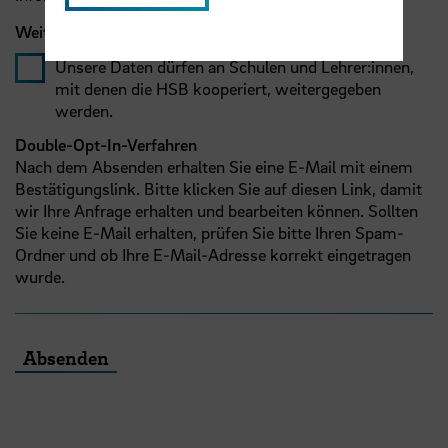
Weitergabe von Daten
Unsere Daten dürfen an Schulen und Lehrer:innen,
mit denen die HSB kooperiert, weitergegeben
werden.
Double-Opt-In-Verfahren
Nach dem Absenden erhalten Sie eine E-Mail mit einem
Bestätigungslink. Bitte klicken Sie auf diesen Link, damit
wir Ihre Anfrage erhalten und bearbeiten können. Sollten
Sie keine E-Mail erhalten, prüfen Sie bitte Ihren Spam-
Ordner und ob Ihre E-Mail-Adresse korrekt eingetragen
wurde.
Absenden