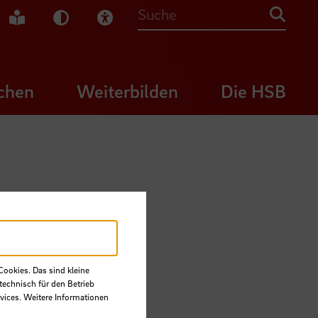
che Gebärdensprache
Leichte Sprache
Dunkel-Modus
Visuelle Hilfe
Suche
chen
Weiterbilden
Die HSB
Cookies. Das sind kleine
technisch für den Betrieb
vices. Weitere Informationen