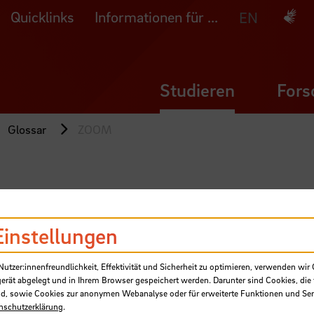
Quicklinks
Informationen für ...
Deuts
EN
Studieren
Fors
Glossar
ZOOM
Einstellungen
tzer:innenfreundlichkeit, Effektivität und Sicherheit zu optimieren, verwenden wir 
gerät abgelegt und in Ihrem Browser gespeichert werden. Darunter sind Cookies, die 
d, sowie Cookies zur anonymen Webanalyse oder für erweiterte Funktionen und Ser
nschutzerklärung
.