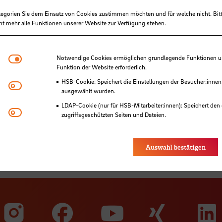
tegorien Sie dem Einsatz von Cookies zustimmen möchten und für welche nicht. Bitt
ht mehr alle Funktionen unserer Website zur Verfügung stehen.
renzen. So kann man sich virtuell mit Komiliton
Notwendige Cookies
Notwendige Cookies ermöglichen grundlegende Funktionen und
Funktion der Website erforderlich.
er für Arbeitsmeetings treffen, wenn man in P
HSB-Cookie: Speichert die Einstellungen der Besucher:innen
attform wird neben BigBlueButton von den Doze
Matomo
ausgewählt wurden.
e-Veranstaltungen durchzuführen. Zudem ist e
LDAP-Cookie (nur für HSB-Mitarbeiter:innen): Speichert den 
u erstellen, sodass der Zoom-Raum auch länge
Youtube
zugriffsgeschützten Seiten und Dateien.
n.
Eye-Able®: Es werden keine Cookies gesetzt. Nutzereinstel
des Browsers gespeichert.
Auswahl bestätigen
Zu unserer Faceb
Zu uns