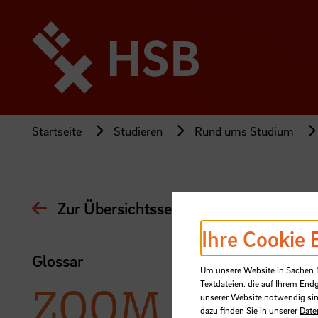
Direkt
zum
Seiteninhalt
springen
Startseite
Studieren
Rund ums Studium
Zur Übersichtsseite
Ihre Cookie 
Glossar
Um unsere Website in Sachen Nu
Textdateien, die auf Ihrem End
ZOOM
unserer Website notwendig sin
dazu finden Sie in unserer
Date