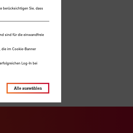
e berücksichtigen Sie, dass
en für
 sind für die einwandfreie
räsenz
, die im Cookie-Banner
nten
s
erfolgreichen Log-In bei
r als
lungen werden im Local Storage
Alle auswählen
ook Seite
erer Xing Seite
Zu unserer LinkedIn Seite