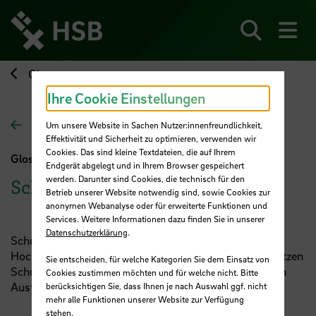
Direkt
zum
Seiteninhalt
Suchen
Me
springen
Glossar
Ihre Cookie Einstellungen
Zur Übersichtsseite
Um unsere Website in Sachen Nutzer:innenfreundlichkeit,
Effektivität und Sicherheit zu optimieren, verwenden wir
Cookies. Das sind kleine Textdateien, die auf Ihrem
Glossar
Endgerät abgelegt und in Ihrem Browser gespeichert
werden. Darunter sind Cookies, die technisch für den
Schulpat:in
Betrieb unserer Website notwendig sind, sowie Cookies zur
anonymen Webanalyse oder für erweiterte Funktionen und
Services. Weitere Informationen dazu finden Sie in unserer
Datenschutzerklärung
.
Schulpat:innen fungieren als Bindeglied zwischen
Hochschule und ihrer ehemaligen Schule. Sie unterstützen
Sie entscheiden, für welche Kategorien Sie dem Einsatz von
Schulbesuche und sind in erster Linie für Schüler:innen
Cookies zustimmen möchten und für welche nicht. Bitte
Austauschpartner:innen auf Augenhöhe.
berücksichtigen Sie, dass Ihnen je nach Auswahl ggf. nicht
mehr alle Funktionen unserer Website zur Verfügung
stehen.