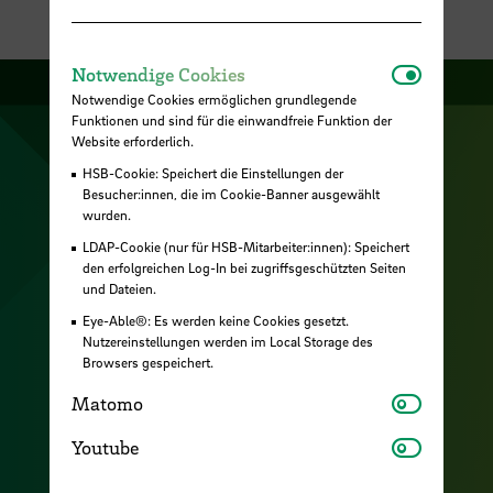
Notwendi
Notwendige Cookies
Notwendige Cookies ermöglichen grundlegende
Zu unserer Facebook S
Zu unse
Funktionen und sind für die einwandfreie Funktion der
Zu unserer YouTu
Website erforderlich.
Zu unserer Instagram Seite
HSB-Cookie: Speichert die Einstellungen der
Zu unserer LinkedI
Besucher:innen, die im Cookie-Banner ausgewählt
wurden.
LDAP-Cookie (nur für HSB-Mitarbeiter:innen): Speichert
Kontakt
den erfolgreichen Log-In bei zugriffsgeschützten Seiten
und Dateien.
Cookies
Eye-Able®: Es werden keine Cookies gesetzt.
Nutzereinstellungen werden im Local Storage des
Raumfinder
Browsers gespeichert.
Karriere
Matomo
Matomo
Impressum
Youtube
Youtube
Datenschutz