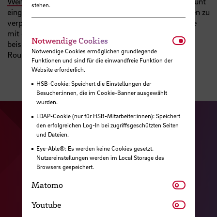
Weiterleitung der Emails
zu einem gewünschten Account
stehen.
eingerichtet werden, um keine wichtigen Informationen zu
verpassen. Auch um Personen zu kontaktieren, welche
mit dem Studium in Verbindung stehen wie
Notwendi
Notwendige Cookies
beispielsweise Dozenten, empfiehlt es sich über den
Notwendige Cookies ermöglichen grundlegende
Roundcube die Kontaktaufnahme zu starten.
Funktionen und sind für die einwandfreie Funktion der
Website erforderlich.
HSB-Cookie: Speichert die Einstellungen der
Besucher:innen, die im Cookie-Banner ausgewählt
wurden.
LDAP-Cookie (nur für HSB-Mitarbeiter:innen): Speichert
Zu unserer Facebook S
Zu unse
den erfolgreichen Log-In bei zugriffsgeschützten Seiten
und Dateien.
Zu unserer YouTu
Zu unserer Instagram Seite
Eye-Able®: Es werden keine Cookies gesetzt.
Zu unserer LinkedI
Nutzereinstellungen werden im Local Storage des
Browsers gespeichert.
Matomo
Matomo
Kontakt
Youtube
Youtube
Cookies