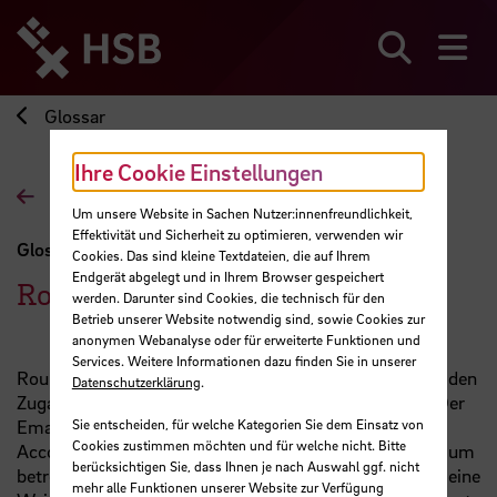
Direkt
zum
Seiteninhalt
Suchen
Me
springen
Glossar
Ihre Cookie Einstellungen
Zur Übersichtsseite
Um unsere Website in Sachen Nutzer:innenfreundlichkeit,
Effektivität und Sicherheit zu optimieren, verwenden wir
Glossar
Cookies. Das sind kleine Textdateien, die auf Ihrem
Endgerät abgelegt und in Ihrem Browser gespeichert
Roundcube
werden. Darunter sind Cookies, die technisch für den
Betrieb unserer Website notwendig sind, sowie Cookies zur
anonymen Webanalyse oder für erweiterte Funktionen und
Services. Weitere Informationen dazu finden Sie in unserer
Roundcube ist ein webbasierter Email-Client, welcher den
Datenschutzerklärung
.
Zugang zu den Emails über den Browser ermöglicht. Der
Email-Account läuft über die persönlichen Hochschul-
Sie entscheiden, für welche Kategorien Sie dem Einsatz von
Cookies zustimmen möchten und für welche nicht. Bitte
Accountdaten und hilft dabei Emails, welche das Studium
berücksichtigen Sie, dass Ihnen je nach Auswahl ggf. nicht
betreffen von den Privaten zu trennen. Es kann jedoch eine
mehr alle Funktionen unserer Website zur Verfügung