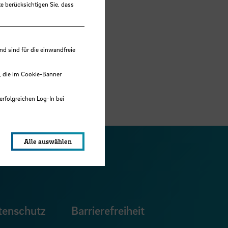
e berücksichtigen Sie, dass
 sind für die einwandfreie
.
, die im Cookie-Banner
erfolgreichen Log-In bei
lungen werden im Local Storage
Alle auswählen
ook Seite
erer Xing Seite
Zu unserer LinkedIn Seite
e
uTube Seite
tenschutz
Barrierefreiheit