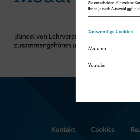
Sie entscheiden, für welche Ka
Ihnen je nach Auswahl ggf. nic
Notwendige Cookies
Bündel von Lehrveranstaltungen und Lernze
zusammengehören und zeitlich begrenzt s
Matomo
Youtube
Kontakt
Cookies
Ra