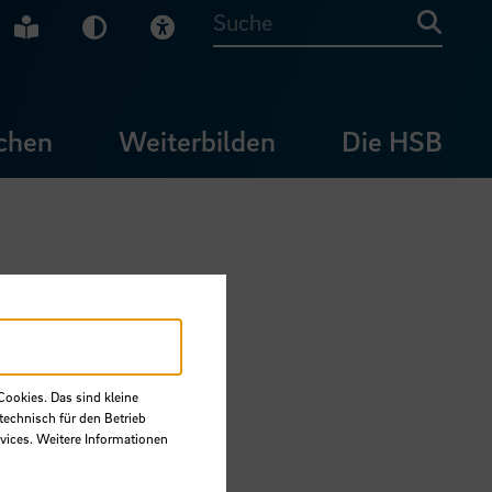
che Gebärdensprache
Leichte Sprache
Dunkel-Modus
Visuelle Hilfe
Suche
chen
Weiterbilden
Die HSB
Cookies. Das sind kleine
technisch für den Betrieb
vices. Weitere Informationen