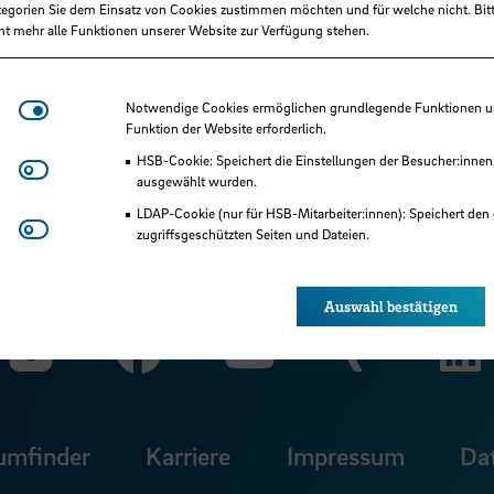
tegorien Sie dem Einsatz von Cookies zustimmen möchten und für welche nicht. Bitt
ht mehr alle Funktionen unserer Website zur Verfügung stehen.
Notwendige Cookies
Notwendige Cookies ermöglichen grundlegende Funktionen und
iten, die inhaltlich und/oder methodisch
Funktion der Website erforderlich.
ind. Eine Übersicht geben die Modulhandbücher
HSB-Cookie: Speichert die Einstellungen der Besucher:innen
Matomo
ausgewählt wurden.
LDAP-Cookie (nur für HSB-Mitarbeiter:innen): Speichert den 
Youtube
zugriffsgeschützten Seiten und Dateien.
Eye-Able®: Es werden keine Cookies gesetzt. Nutzereinstel
des Browsers gespeichert.
Auswahl bestätigen
Zu unserer Faceb
Zu uns
Zu unserer Instagram Seit
Zu unserer Yo
umfinder
Karriere
Impressum
Da