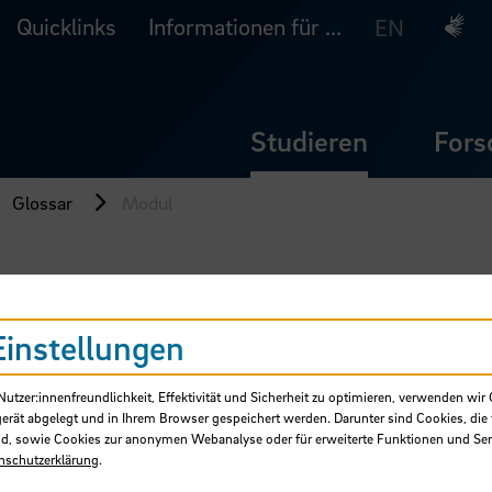
Quicklinks
Informationen für ...
Deuts
EN
Studieren
Fors
Glossar
Modul
Einstellungen
tzer:innenfreundlichkeit, Effektivität und Sicherheit zu optimieren, verwenden wir 
gerät abgelegt und in Ihrem Browser gespeichert werden. Darunter sind Cookies, die 
d, sowie Cookies zur anonymen Webanalyse oder für erweiterte Funktionen und Ser
nschutzerklärung
.