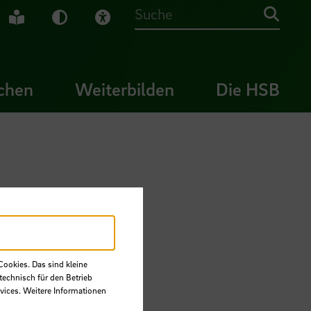
che Gebärdensprache
Leichte Sprache
Dunkel-Modus
Visuelle Hilfe
Suche
chen
Weiterbilden
Die HSB
Cookies. Das sind kleine
technisch für den Betrieb
MMCC)
vices. Weitere Informationen