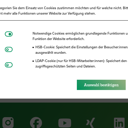
tegorien Sie dem Einsatz von Cookies zustimmen möchten und für welche nicht. Bitt
ht mehr alle Funktionen unserer Website zur Verfügung stehen.
 und Lernen (ZLL) ist verantwortlich für den
Notwendige Cookies
Notwendige Cookies ermöglichen grundlegende Funktionen und
Funktion der Website erforderlich.
er Medien für Studium und Lehre online. Dazu
HSB-Cookie: Speichert die Einstellungen der Besucher:innen
management-System AULIS mit dem integrierten
Matomo
ausgewählt wurden.
ie E-Assessment-Plattform und der HSB-
LDAP-Cookie (nur für HSB-Mitarbeiter:innen): Speichert den 
ümmert sich außerdem, um die Betreuung des
Youtube
zugriffsgeschützten Seiten und Dateien.
ine-Whiteboards Collaboard.
Eye-Able®: Es werden keine Cookies gesetzt. Nutzereinstel
des Browsers gespeichert.
Auswahl bestätigen
Zu unserer Faceb
Zu uns