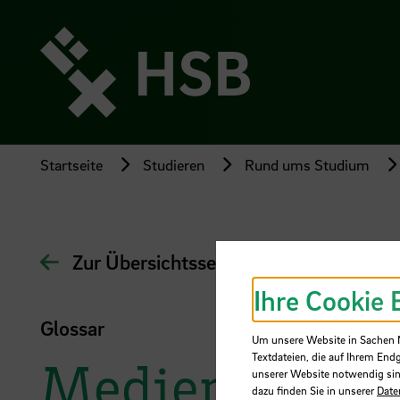
Direkt
zum
Seiteninhalt
springen
Startseite
Studieren
Rund ums Studium
Zur Übersichtsseite
Ihre Cookie 
Glossar
Um unsere Website in Sachen Nu
Textdateien, die auf Ihrem End
Medienkompe
unserer Website notwendig sin
dazu finden Sie in unserer
Date