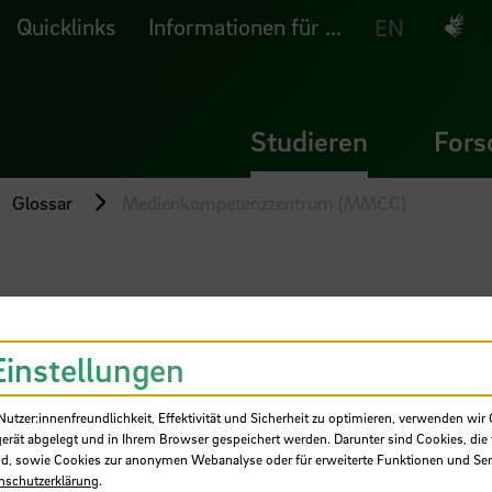
Quicklinks
Informationen für ...
Deuts
EN
Studieren
Fors
Glossar
Medienkompetenzzentrum (MMCC)
Einstellungen
tzer:innenfreundlichkeit, Effektivität und Sicherheit zu optimieren, verwenden wir 
gerät abgelegt und in Ihrem Browser gespeichert werden. Darunter sind Cookies, die 
tenzzentrum (
d, sowie Cookies zur anonymen Webanalyse oder für erweiterte Funktionen und Ser
nschutzerklärung
.