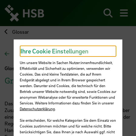
Direkt
zum
Seiteninhalt
Suchen
Me
springen
Glossar
Ihre Cookie Einstellungen
Zur Übersichtsseite
Um unsere Website in Sachen Nutzer:innenfreundlichkeit,
Glossar
Effektivität und Sicherheit zu optimieren, verwenden wir
Cookies. Das sind kleine Textdateien, die auf Ihrem
Gremium
Endgerät abgelegt und in Ihrem Browser gespeichert
werden. Darunter sind Cookies, die technisch für den
Betrieb unserer Website notwendig sind, sowie Cookies zur
anonymen Webanalyse oder für erweiterte Funktionen und
Das Gremium (Plural: Gremien) bezeichnet die
Services. Weitere Informationen dazu finden Sie in unserer
Datenschutzerklärung
.
Zusammenarbeit mehrerer Personen in einer Gruppe über
einen längeren Zeitraum hinweg. Ihre Aufgabe ist es in der
Sie entscheiden, für welche Kategorien Sie dem Einsatz von
Regel über spezielle Thematiken zu beraten,
Cookies zustimmen möchten und für welche nicht. Bitte
Handlungsempfehlungen zu erarbeiten und
berücksichtigen Sie, dass Ihnen je nach Auswahl ggf. nicht