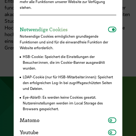
Entscheidungen zu treffen.
Hochschulgremien
sind
mehr alle Funktionen unserer Website zur Verfügung
fundamentaler Bestandteil der Hochschule sowie seiner
stehen.
akademischen Selbstverwaltung. In den Gremien arbeiten
Studierende, Lehrende und Mitarbeiter:innen der
Hochschule zusammen. Die Transparenz wird durch die
Notwendi
Notwendige Cookies
hochschulöffentlichen Sitzungen und durch dessen
Notwendige Cookies ermöglichen grundlegende
einsehbare Protokolle gewährleistet. In jährlichen
Funktionen und sind für die einwandfreie Funktion der
Gremienwahlen werden die Mandate besetzt.
Website erforderlich.
HSB-Cookie: Speichert die Einstellungen der
Besucher:innen, die im Cookie-Banner ausgewählt
wurden.
LDAP-Cookie (nur für HSB-Mitarbeiter:innen): Speichert
den erfolgreichen Log-In bei zugriffsgeschützten Seiten
und Dateien.
Zu unserer Facebook S
Zu unse
Eye-Able®: Es werden keine Cookies gesetzt.
Zu unserer YouTu
Zu unserer Instagram Seite
Nutzereinstellungen werden im Local Storage des
Browsers gespeichert.
Zu unserer LinkedI
Matomo
Matomo
Youtube
Youtube
Kontakt