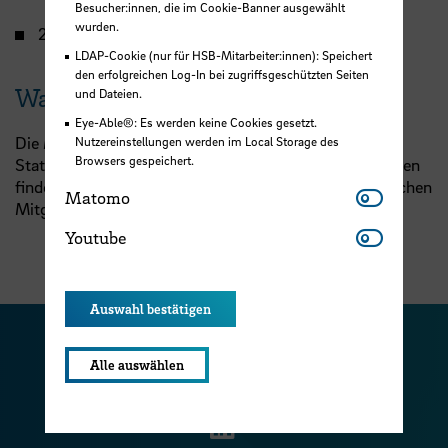
Besucher:innen, die im Cookie-Banner ausgewählt
wurden.
2 Studierende
LDAP-Cookie (nur für HSB-Mitarbeiter:innen): Speichert
den erfolgreichen Log-In bei zugriffsgeschützten Seiten
Wahl
und Dateien.
Eye-Able®: Es werden keine Cookies gesetzt.
Die Mitglieder des Fakultätsrats werden von den
Nutzereinstellungen werden im Local Storage des
Browsers gespeichert.
Statusgruppen ihrer jeweiligen Fakultät gewählt. Wahlen
finden alle zwei Jahre statt, für die Sitze der studentischen
Matomo
Matomo
Mitglieder jährlich.
Youtube
Youtube
Auswahl bestätigen
Zu unserer Facebook S
Zu unse
Alle auswählen
Zu unserer YouTu
Zu unserer Instagram Seite
Zu unserer LinkedI