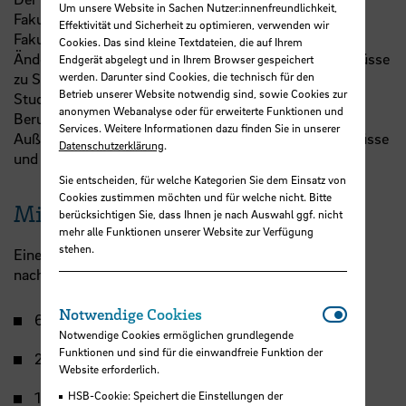
Um unsere Website in Sachen Nutzer:innenfreundlichkeit,
Fakultätsebene, d.h. jede Fakultät hat ihren eigenen
Effektivität und Sicherheit zu optimieren, verwenden wir
Fakultätsrat. Er regelt Vorschläge für die Einführung,
Cookies. Das sind kleine Textdateien, die auf Ihrem
Änderung und Aufhebung von Studiengängen, Beschlüsse
Endgerät abgelegt und in Ihrem Browser gespeichert
werden. Darunter sind Cookies, die technisch für den
zu Studienplänen und Prüfungsordnungen einzelner
Betrieb unserer Website notwendig sind, sowie Cookies zur
Studiengänge sowie der Bildung von
anonymen Webanalyse oder für erweiterte Funktionen und
Berufungskommissionen und Berufungsvorschlägen.
Services. Weitere Informationen dazu finden Sie in unserer
Außerdem wählt er das Dekanat, die Prüfungsausschüsse
Datenschutzerklärung
.
und Studienkommissionen.
Sie entscheiden, für welche Kategorien Sie dem Einsatz von
Cookies zustimmen möchten und für welche nicht. Bitte
Mitglieder
berücksichtigen Sie, dass Ihnen je nach Auswahl ggf. nicht
mehr alle Funktionen unserer Website zur Verfügung
stehen.
Einem Fakultätsrat gehören 13 Frauen und Männer an,
nach Statusgruppen wie folgt gegliedert:
Notwendi
Notwendige Cookies
6 Professor:innen
Notwendige Cookies ermöglichen grundlegende
Funktionen und sind für die einwandfreie Funktion der
2 wissenschaftliche Mitarbeiter:innen
Website erforderlich.
HSB-Cookie: Speichert die Einstellungen der
1 sonstige:r Mitarbeiter:in