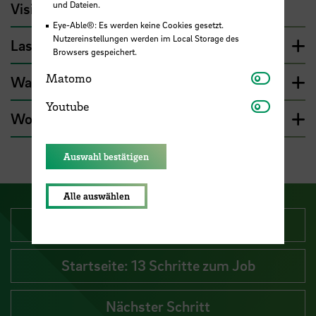
und Dateien.
Visionen zusammenbringen?
Eye-Able®: Es werden keine Cookies gesetzt.
Nutzereinstellungen werden im Local Storage des
Lassen Ihre Ideen sich umsetzen?
Browsers gespeichert.
Matomo
Matomo
Was wäre Ihr nächster Schritt?
Youtube
Youtube
Wo finden Sie Unterstützung?
Auswahl bestätigen
Alle auswählen
Vorheriger Schritt
Startseite: 13 Schritte zum Job
Nächster Schritt