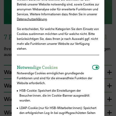
Betrieb unserer Website notwendig sind, sowie Cookies zur
anonymen Webanalyse oder für erweiterte Funktionen und
Services. Weitere Informationen dazu finden Sie in unserer
Datenschutzerklärung
.
Sie entscheiden, für welche Kategorien Sie dem Einsatz von
Cookies zustimmen möchten und für welche nicht. Bitte
7 Fragen zum eigenen Karriereprofil
berücksichtigen Sie, dass Ihnen je nach Auswahl ggf. nicht
mehr alle Funktionen unserer Website zur Verfügung
Ihre Zukunft rückt näher, wenn Sie sich mit diesen Fragen
stehen.
auseinandersetzen. Viel Glück damit!
Notwendi
Notwendige Cookies
Was macht Sie besonders?
Notwendige Cookies ermöglichen grundlegende
Funktionen und sind für die einwandfreie Funktion der
Website erforderlich.
Was wollen Sie erreichen?
HSB-Cookie: Speichert die Einstellungen der
Besucher:innen, die im Cookie-Banner ausgewählt
Wie definieren Sie Erfolg?
wurden.
LDAP-Cookie (nur für HSB-Mitarbeiter:innen): Speichert
Wie könnten Sie Ihre Fähigkeiten, Ideen und
den erfolgreichen Log-In bei zugriffsgeschützten Seiten