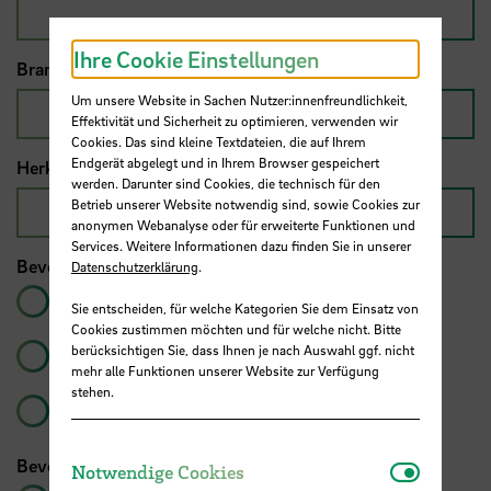
Ihre Cookie Einstellungen
Branche (für Mentor:innen)
*
Um unsere Website in Sachen Nutzer:innenfreundlichkeit,
Effektivität und Sicherheit zu optimieren, verwenden wir
Cookies. Das sind kleine Textdateien, die auf Ihrem
Endgerät abgelegt und in Ihrem Browser gespeichert
Herkunftsland
werden. Darunter sind Cookies, die technisch für den
Betrieb unserer Website notwendig sind, sowie Cookies zur
anonymen Webanalyse oder für erweiterte Funktionen und
Services. Weitere Informationen dazu finden Sie in unserer
Bevorzugte Sprache für das Mentoring
*
Datenschutzerklärung
.
Deutsch
Sie entscheiden, für welche Kategorien Sie dem Einsatz von
Cookies zustimmen möchten und für welche nicht. Bitte
berücksichtigen Sie, dass Ihnen je nach Auswahl ggf. nicht
Englisch
mehr alle Funktionen unserer Website zur Verfügung
stehen.
beides
Bevorzugte Art des Mentoring
*
Notwendi
Notwendige Cookies