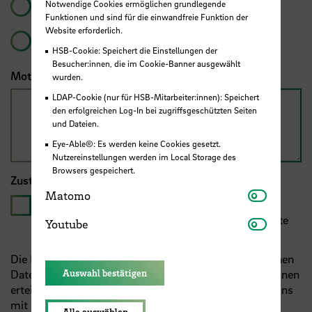
Notwendige Cookies ermöglichen grundlegende
persönlich vor Ort
Funktionen und sind für die einwandfreie Funktion der
Website erforderlich.
online
HSB-Cookie: Speichert die Einstellungen der
Besucher:innen, die im Cookie-Banner ausgewählt
Motivation für die Teilnahme
*
wurden.
LDAP-Cookie (nur für HSB-Mitarbeiter:innen): Speichert
den erfolgreichen Log-In bei zugriffsgeschützten Seiten
und Dateien.
Eye-Able®: Es werden keine Cookies gesetzt.
Nutzereinstellungen werden im Local Storage des
Browsers gespeichert.
Zustimmung
*
Matomo
Matomo
Ja, ich habe die untenstehenden Hinweise zum
Datenschutz zur Kenntnis genommen und möchte
Youtube
Youtube
meine Daten absenden.
Die Erhebung und Verarbeitung Ihrer personenbezogenen
Daten auf dieser Seite erfolgt auf Grundlage der von Ihnen
Auswahl bestätigen
erteilten Einwilligung. Diese Einwilligung erteilen Sie uns
mit dem Absenden. Nach Art. 13 der Europäischen
Alle auswählen