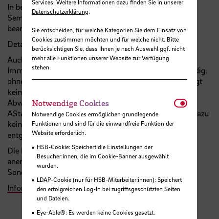
Services. Weitere Informationen dazu finden Sie in unserer
In bestimmten Fällen kann eine Rückerstattung des
Datenschutzerklärung
.
Semestertickets beim
AStA
der Hochschule Bremen
beantragt werden.
Sie entscheiden, für welche Kategorien Sie dem Einsatz von
Cookies zustimmen möchten und für welche nicht. Bitte
Details dazu finden Sie auf der
Website des AStA
.
berücksichtigen Sie, dass Ihnen je nach Auswahl ggf. nicht
mehr alle Funktionen unserer Website zur Verfügung
Auch hier ist die Zahlung des Semestertickets zur
stehen.
Immatrikulation oder Rückmeldung zunächst notwendig,
ohne vollständige Zahlung des Semesterbeitrags erfolgt
keine Rückmeldung oder Immatrikulation. Die
Notwendi
Abwicklung der Rückerstattungsanträge obliegt dem
Notwendige Cookies
AStA, das Immatrikulations- und Prüfungsamt kann dazu
Notwendige Cookies ermöglichen grundlegende
keine Auskünfte erteilen und keine Anträge
Funktionen und sind für die einwandfreie Funktion der
Website erforderlich.
entgegennehmen.
HSB-Cookie: Speichert die Einstellungen der
Die Befreiung vom Semesterticket aus anderen
Besucher:innen, die im Cookie-Banner ausgewählt
anerkannten Gründen ist von dieser Corona-
wurden.
Sonderregelung unabhängig.
LDAP-Cookie (nur für HSB-Mitarbeiter:innen): Speichert
Informationen und Antragsformular
den erfolgreichen Log-In bei zugriffsgeschützten Seiten
und Dateien.
Eye-Able®: Es werden keine Cookies gesetzt.