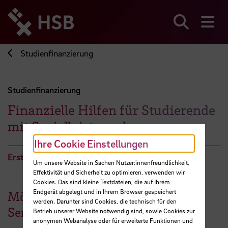
Direkt
zum
Seiteninhalt
Suchen
Me
springen
Studienfinanzierung
Studienfinanzierung
Finanzielle Hilfen für Studierende
mit Sozialleistungsbezug
Ihre Cookie Einstellungen
Erstattung Semesterticket
Um unsere Website in Sachen Nutzer:innenfreundlichkeit,
Effektivität und Sicherheit zu optimieren, verwenden wir
Cookies. Das sind kleine Textdateien, die auf Ihrem
Endgerät abgelegt und in Ihrem Browser gespeichert
Mögliche Erstattung des
werden. Darunter sind Cookies, die technisch für den
Semestertickets
Betrieb unserer Website notwendig sind, sowie Cookies zur
anonymen Webanalyse oder für erweiterte Funktionen und