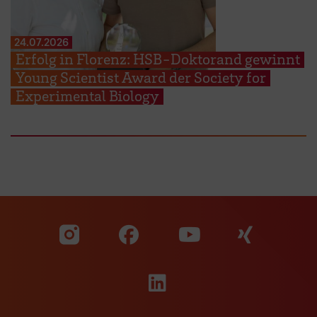
24.07.2026
Erfolg in Florenz: HSB-Doktorand gewinnt
Young Scientist Award der Society for
Experimental Biology
Zu unserer Facebook S
Zu unse
Zu unserer YouTu
Zu unserer Instagram Seite
Zu unserer LinkedI