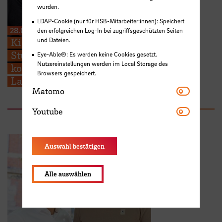
wurden.
LDAP-Cookie (nur für HSB-Mitarbeiter:innen): Speichert
28.07.2026
den erfolgreichen Log-In bei zugriffsgeschützten Seiten
und Dateien.
Kieserling Stiftung ermöglicht 48
Studierenden der Hochschule Bremen
Eye-Able®: Es werden keine Cookies gesetzt.
Nutzereinstellungen werden im Local Storage des
kostenlose Zertifikatskurse zur
Browsers gespeichert.
Ladungssicherung
Matomo
Matomo
Youtube
Youtube
Auswahl bestätigen
Alle auswählen