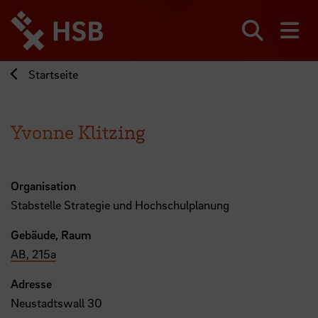
Direkt
zum
Seiteninhalt
Suchen
Me
springen
Startseite
Yvonne Klitzing
Organisation
Stabstelle Strategie und Hochschulplanung
Gebäude, Raum
AB, 215a
Adresse
Neustadtswall 30