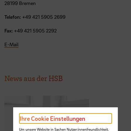
28199 Bremen
Telefon:
+49 421 5905 2699
Fax:
+49 421 5905 2292
E-Mail
News aus der HSB
Ihre Cookie Einstellungen
Um unsere Website in Sachen Nutzer:innenfreundlichkeit,