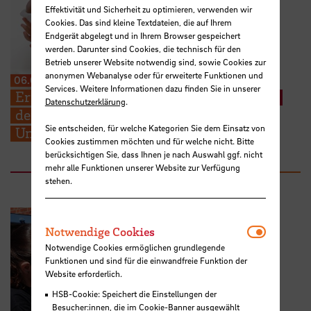
Effektivität und Sicherheit zu optimieren, verwenden wir
Cookies. Das sind kleine Textdateien, die auf Ihrem
Endgerät abgelegt und in Ihrem Browser gespeichert
werden. Darunter sind Cookies, die technisch für den
Betrieb unserer Website notwendig sind, sowie Cookies zur
anonymen Webanalyse oder für erweiterte Funktionen und
06.08.2026
Services. Weitere Informationen dazu finden Sie in unserer
Erneuter Aufruf: Hebammenstudierende
Datenschutzerklärung
.
der HSB suchen weitere Schwangere zur
Sie entscheiden, für welche Kategorien Sie dem Einsatz von
Unterstützung ihrer Prüfungen
Cookies zustimmen möchten und für welche nicht. Bitte
berücksichtigen Sie, dass Ihnen je nach Auswahl ggf. nicht
mehr alle Funktionen unserer Website zur Verfügung
stehen.
Notwendi
Notwendige Cookies
Notwendige Cookies ermöglichen grundlegende
Funktionen und sind für die einwandfreie Funktion der
Website erforderlich.
HSB-Cookie: Speichert die Einstellungen der
Besucher:innen, die im Cookie-Banner ausgewählt