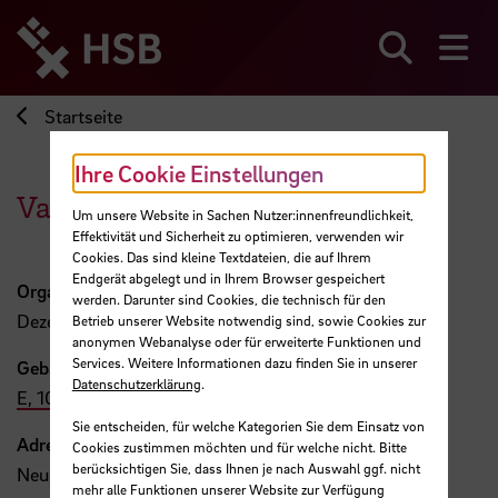
Direkt
zum
Seiteninhalt
Suchen
Me
springen
Startseite
Ihre Cookie Einstellungen
Vanessa Mindermann
Um unsere Website in Sachen Nutzer:innenfreundlichkeit,
Effektivität und Sicherheit zu optimieren, verwenden wir
Cookies. Das sind kleine Textdateien, die auf Ihrem
Endgerät abgelegt und in Ihrem Browser gespeichert
Organisation
werden. Darunter sind Cookies, die technisch für den
Dezernat 4
Betrieb unserer Website notwendig sind, sowie Cookies zur
anonymen Webanalyse oder für erweiterte Funktionen und
Services. Weitere Informationen dazu finden Sie in unserer
Gebäude, Raum
Datenschutzerklärung
.
E, 101b
Sie entscheiden, für welche Kategorien Sie dem Einsatz von
Adresse
Cookies zustimmen möchten und für welche nicht. Bitte
berücksichtigen Sie, dass Ihnen je nach Auswahl ggf. nicht
Neustadtswall 30
mehr alle Funktionen unserer Website zur Verfügung