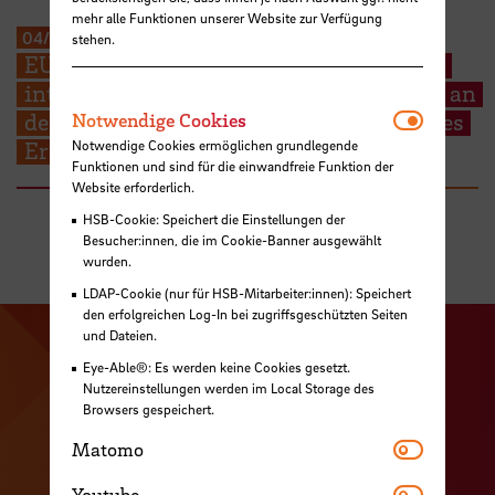
mehr alle Funktionen unserer Website zur Verfügung
04/2015
-
12/2023
stehen.
EU-Strategie-FH 2014: Initiierung eines
internen Change Management Prozesses an
Notwendi
der Hochschule Bremen zur Steigerung des
Notwendige Cookies
Notwendige Cookies ermöglichen grundlegende
Erfolgs bei Horizon 2020
Funktionen und sind für die einwandfreie Funktion der
Website erforderlich.
HSB-Cookie: Speichert die Einstellungen der
Besucher:innen, die im Cookie-Banner ausgewählt
wurden.
LDAP-Cookie (nur für HSB-Mitarbeiter:innen): Speichert
den erfolgreichen Log-In bei zugriffsgeschützten Seiten
und Dateien.
Zu unserer Facebook S
Zu unse
Eye-Able®: Es werden keine Cookies gesetzt.
Zu unserer YouTu
Nutzereinstellungen werden im Local Storage des
Zu unserer Instagram Seite
Browsers gespeichert.
Zu unserer LinkedI
Matomo
Matomo
Youtube
Youtube