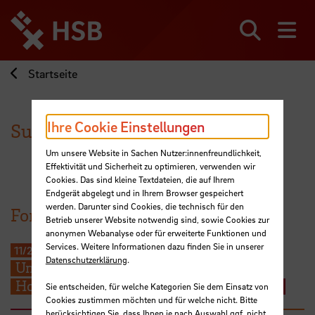
Direkt
zum
Seiteninhalt
Suchen
Me
springen
Startseite
Ihre Cookie Einstellungen
Susanne Nickel
Um unsere Website in Sachen Nutzer:innenfreundlichkeit,
Effektivität und Sicherheit zu optimieren, verwenden wir
Cookies. Das sind kleine Textdateien, die auf Ihrem
Endgerät abgelegt und in Ihrem Browser gespeichert
werden. Darunter sind Cookies, die technisch für den
Forschungsprojekte
Betrieb unserer Website notwendig sind, sowie Cookies zur
anonymen Webanalyse oder für erweiterte Funktionen und
Services. Weitere Informationen dazu finden Sie in unserer
11/2018
-
12/2022
Datenschutzerklärung
.
Umsetzung der Transferstrategie der
Hochschule Bremen "Region im Wandel"
Sie entscheiden, für welche Kategorien Sie dem Einsatz von
Cookies zustimmen möchten und für welche nicht. Bitte
berücksichtigen Sie, dass Ihnen je nach Auswahl ggf. nicht