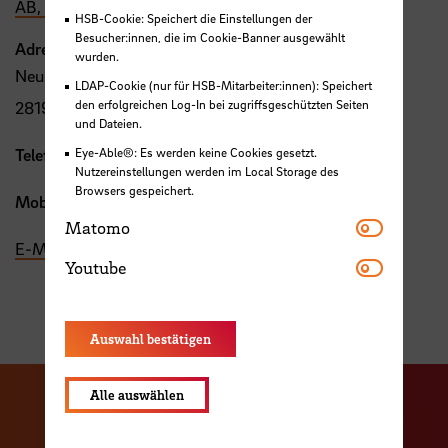
AB, 304
HSB-Cookie: Speichert die Einstellungen der
Besucher:innen, die im Cookie-Banner ausgewählt
Adresse
wurden.
Neustadtswall 30
LDAP-Cookie (nur für HSB-Mitarbeiter:innen): Speichert
den erfolgreichen Log-In bei zugriffsgeschützten Seiten
28199 Bremen
und Dateien.
Eye-Able®: Es werden keine Cookies gesetzt.
Telefon:
+49 421 5905 2041
Nutzereinstellungen werden im Local Storage des
Browsers gespeichert.
Mobil:
+49 176 1514 0132
Matomo
Matomo
E-Mail
Youtube
Youtube
Auswahl bestätigen
Alle auswählen
Zu unserer Facebook S
Zu unse
Zu unserer YouTu