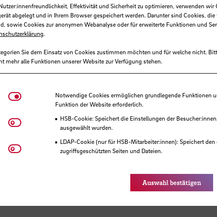
tzer:innenfreundlichkeit, Effektivität und Sicherheit zu optimieren, verwenden wir 
gerät abgelegt und in Ihrem Browser gespeichert werden. Darunter sind Cookies, die 
d, sowie Cookies zur anonymen Webanalyse oder für erweiterte Funktionen und Ser
nschutzerklärung
.
tegorien Sie dem Einsatz von Cookies zustimmen möchten und für welche nicht. Bitt
ht mehr alle Funktionen unserer Website zur Verfügung stehen.
Notwendige Cookies
Notwendige Cookies ermöglichen grundlegende Funktionen und
Funktion der Website erforderlich.
HSB-Cookie: Speichert die Einstellungen der Besucher:innen
Matomo
ausgewählt wurden.
LDAP-Cookie (nur für HSB-Mitarbeiter:innen): Speichert den 
Youtube
zugriffsgeschützten Seiten und Dateien.
Eye-Able®: Es werden keine Cookies gesetzt. Nutzereinstel
des Browsers gespeichert.
Auswahl bestätigen