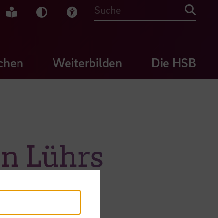
che Gebärdensprache
Leichte Sprache
Dunkel-Modus
Visuelle Hilfe
Suche
chen
Weiterbilden
Die HSB
an Lührs