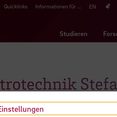
Quicklinks
Informationen für ...
Deuts
EN
Studieren
Fors
ktrotechnik Stef
Einstellungen