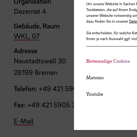
Organisation
Um unsere Website in Sachen Nu
Dezernat 4
Textdateien, die auf Ihrem End
unserer Website notwendig sin
dazu finden Sie in unserer
Date
Gebäude, Raum
Sie entscheiden, für welche Ka
WKL, 07
Ihnen je nach Auswahl ggf. nic
Adresse
Neustadtswall 30
Notwendige Cookies
28199 Bremen
Matomo
Telefon:
+49 421 5905 3651
Youtube
Fax:
+49 421 5905 3732
E-Mail