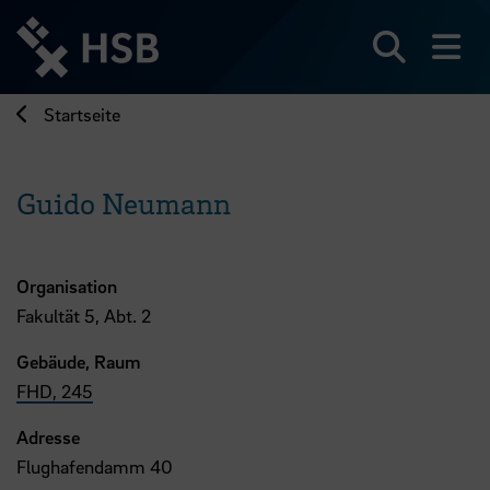
Direkt
zum
Seiteninhalt
Suchen
Me
springen
Startseite
Guido Neumann
Organisation
Fakultät 5, Abt. 2
Gebäude, Raum
FHD, 245
Adresse
Flughafendamm 40