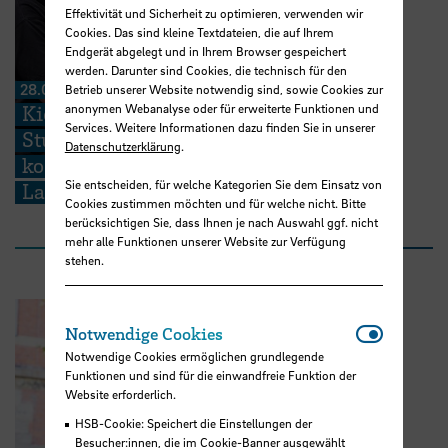
Effektivität und Sicherheit zu optimieren, verwenden wir
Cookies. Das sind kleine Textdateien, die auf Ihrem
Endgerät abgelegt und in Ihrem Browser gespeichert
werden. Darunter sind Cookies, die technisch für den
28.07.2026
Betrieb unserer Website notwendig sind, sowie Cookies zur
Kieserling Stiftung ermöglicht 48
anonymen Webanalyse oder für erweiterte Funktionen und
Services. Weitere Informationen dazu finden Sie in unserer
Studierenden der Hochschule Bremen
Datenschutzerklärung
.
kostenlose Zertifikatskurse zur
Sie entscheiden, für welche Kategorien Sie dem Einsatz von
Ladungssicherung
Cookies zustimmen möchten und für welche nicht. Bitte
berücksichtigen Sie, dass Ihnen je nach Auswahl ggf. nicht
mehr alle Funktionen unserer Website zur Verfügung
stehen.
Notwendi
Notwendige Cookies
Notwendige Cookies ermöglichen grundlegende
Funktionen und sind für die einwandfreie Funktion der
Website erforderlich.
HSB-Cookie: Speichert die Einstellungen der
Besucher:innen, die im Cookie-Banner ausgewählt