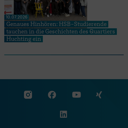
10.07.2026
Genaues Hinhören: HSB-Studierende
tauchen in die Geschichten des Quartiers
Huchting ein
Zu unserer Facebook S
Zu unse
Zu unserer YouTu
Zu unserer Instagram Seite
Zu unserer LinkedI