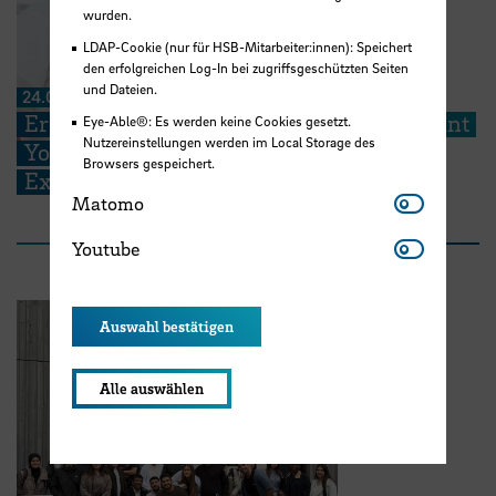
wurden.
LDAP-Cookie (nur für HSB-Mitarbeiter:innen): Speichert
den erfolgreichen Log-In bei zugriffsgeschützten Seiten
und Dateien.
24.07.2026
Erfolg in Florenz: HSB-Doktorand gewinnt
Eye-Able®: Es werden keine Cookies gesetzt.
Nutzereinstellungen werden im Local Storage des
Young Scientist Award der Society for
Browsers gespeichert.
Experimental Biology
Matomo
Matomo
Youtube
Youtube
Auswahl bestätigen
Alle auswählen