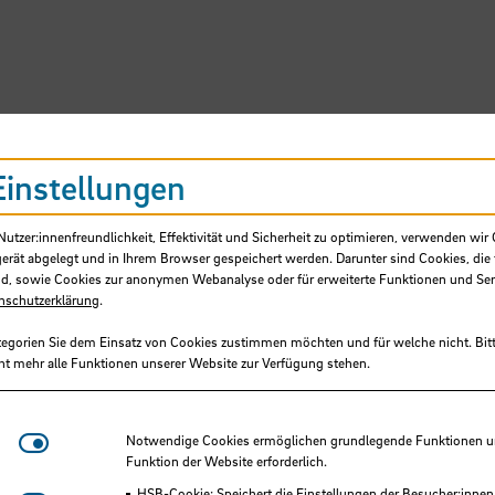
SB
Einstellungen
tzer:innenfreundlichkeit, Effektivität und Sicherheit zu optimieren, verwenden wir 
gerät abgelegt und in Ihrem Browser gespeichert werden. Darunter sind Cookies, die 
d, sowie Cookies zur anonymen Webanalyse oder für erweiterte Funktionen und Ser
nschutzerklärung
.
tegorien Sie dem Einsatz von Cookies zustimmen möchten und für welche nicht. Bitt
ht mehr alle Funktionen unserer Website zur Verfügung stehen.
Sie die Zukunft der HSB mit –
Notwendige Cookies
Notwendige Cookies ermöglichen grundlegende Funktionen und
ie unser neues Karriereportal
Funktion der Website erforderlich.
HSB-Cookie: Speichert die Einstellungen der Besucher:innen