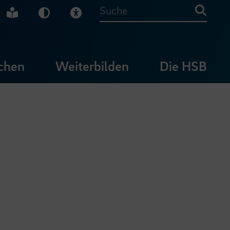
che Gebärdensprache
Leichte Sprache
Dunkel-Modus
Visuelle Hilfe
Suche
chen
Weiterbilden
Die HSB