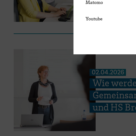
Matomo
Youtube
02.04.2026
Wie werde
Gemeinsam
und HS Br