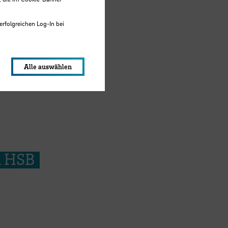
erfolgreichen Log-In bei
lungen werden im Local Storage
Alle auswählen
n HSB