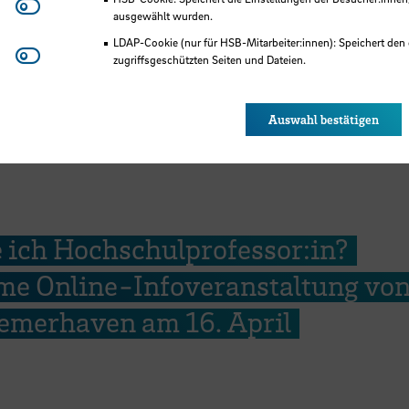
Matomo
ausgewählt wurden.
LDAP-Cookie (nur für HSB-Mitarbeiter:innen): Speichert den 
Youtube
zugriffsgeschützten Seiten und Dateien.
Eye-Able®: Es werden keine Cookies gesetzt. Nutzereinstel
des Browsers gespeichert.
Auswahl bestätigen
 ich Hochschulprofessor:in?
e Online-Infoveranstaltung vo
emerhaven am 16. April