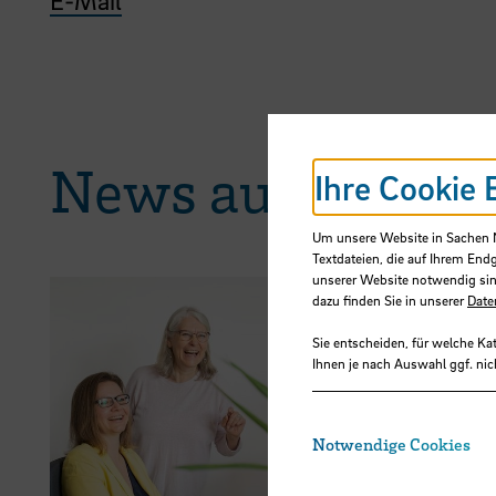
News aus der H
Ihre Cookie 
Um unsere Website in Sachen Nu
Textdateien, die auf Ihrem End
unserer Website notwendig sin
dazu finden Sie in unserer
Date
Sie entscheiden, für welche Ka
Ihnen je nach Auswahl ggf. nic
22.07.2026
Gestalten 
Notwendige Cookies
Besuchen S