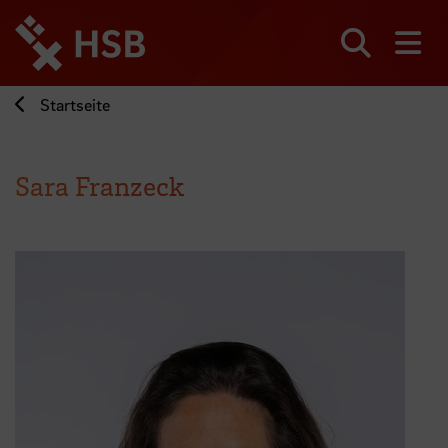
Direkt
zum
Seiteninhalt
Suchen
Me
springen
Startseite
Sara Franzeck