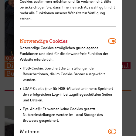
Cookies zustimmen möchten und für welche nicht. Bitte
berücksichtigen Sie, dass Ihnen je nach Auswahl ggf. nicht
mehr alle Funktionen unserer Website zur Verfügung
stehen.
Notwendi
Notwendige Cookies
Notwendige Cookies ermöglichen grundlegende
Funktionen und sind für die einwandfreie Funktion der
03.07.2026
Website erforderlich.
Die Universität Porto tritt der International
HSB-Cookie: Speichert die Einstellungen der
Business School Alliance bei
Besucher:innen, die im Cookie-Banner ausgewählt
wurden.
LDAP-Cookie (nur für HSB-Mitarbeiter:innen): Speichert
den erfolgreichen Log-In bei zugriffsgeschützten Seiten
und Dateien.
Eye-Able®: Es werden keine Cookies gesetzt.
Nutzereinstellungen werden im Local Storage des
Browsers gespeichert.
Matomo
Matomo