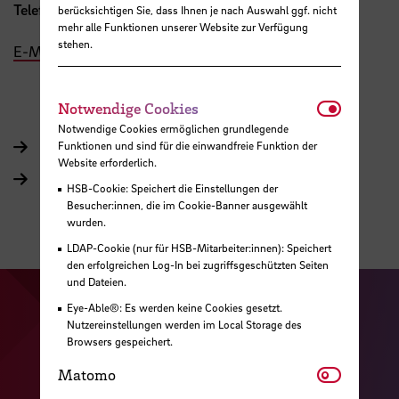
Telefon:
+49 421 5905 5402
berücksichtigen Sie, dass Ihnen je nach Auswahl ggf. nicht
mehr alle Funktionen unserer Website zur Verfügung
stehen.
E-Mail
Notwendi
Notwendige Cookies
Notwendige Cookies ermöglichen grundlegende
Funktionen und sind für die einwandfreie Funktion der
www.m2c-bremen.de
Website erforderlich.
www.impact-lab.eu
HSB-Cookie: Speichert die Einstellungen der
Besucher:innen, die im Cookie-Banner ausgewählt
wurden.
LDAP-Cookie (nur für HSB-Mitarbeiter:innen): Speichert
den erfolgreichen Log-In bei zugriffsgeschützten Seiten
und Dateien.
Eye-Able®: Es werden keine Cookies gesetzt.
Zu unserer Facebook S
Zu unse
Nutzereinstellungen werden im Local Storage des
Zu unserer YouTu
Zu unserer Instagram Seite
Browsers gespeichert.
Matomo
Zu unserer LinkedI
Matomo