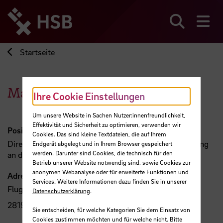
Direkt
zum
Seiteninhalt
Suchen
Me
springen
Startseite
Martin Koplin
Ihre Cookie Einstellungen
Um unsere Website in Sachen Nutzer:innenfreundlichkeit,
Effektivität und Sicherheit zu optimieren, verwenden wir
Position
Cookies. Das sind kleine Textdateien, die auf Ihrem
Director, M2C Institut für angewandte Medienforschung
Endgerät abgelegt und in Ihrem Browser gespeichert
werden. Darunter sind Cookies, die technisch für den
an der Hochschule Bremen
Betrieb unserer Website notwendig sind, sowie Cookies zur
anonymen Webanalyse oder für erweiterte Funktionen und
Adresse
Services. Weitere Informationen dazu finden Sie in unserer
Flughafenallee 10
Datenschutzerklärung
.
28199 Bremen
Sie entscheiden, für welche Kategorien Sie dem Einsatz von
Cookies zustimmen möchten und für welche nicht. Bitte