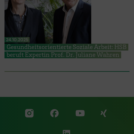
24.10.2025
Gesundheitsorientierte Soziale Arbeit: HSB
beruft Expertin Prof. Dr. Juliane Wahren
Zu unserer Facebook S
Zu unse
Zu unserer YouTu
Zu unserer Instagram Seite
Zu unserer LinkedI