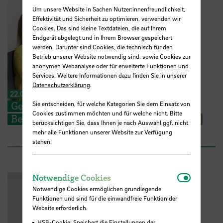
Um unsere Website in Sachen Nutzer:innenfreundlichkeit,
Effektivität und Sicherheit zu optimieren, verwenden wir
Cookies. Das sind kleine Textdateien, die auf Ihrem
Endgerät abgelegt und in Ihrem Browser gespeichert
werden. Darunter sind Cookies, die technisch für den
Betrieb unserer Website notwendig sind, sowie Cookies zur
anonymen Webanalyse oder für erweiterte Funktionen und
Services. Weitere Informationen dazu finden Sie in unserer
Datenschutzerklärung
.
22.07.2026
Gestalten Sie die Zukunft der HSB mit –
Sie entscheiden, für welche Kategorien Sie dem Einsatz von
Cookies zustimmen möchten und für welche nicht. Bitte
Besuchen Sie unser neues Karriereportal
berücksichtigen Sie, dass Ihnen je nach Auswahl ggf. nicht
mehr alle Funktionen unserer Website zur Verfügung
stehen.
Notwendi
Notwendige Cookies
Notwendige Cookies ermöglichen grundlegende
Funktionen und sind für die einwandfreie Funktion der
Website erforderlich.
HSB-Cookie: Speichert die Einstellungen der