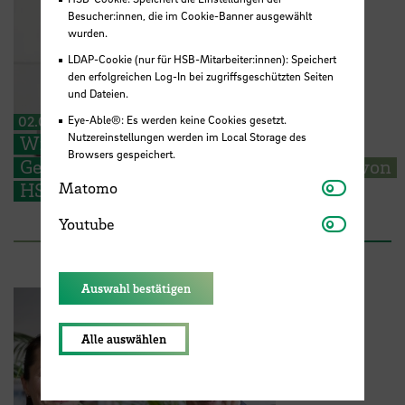
Besucher:innen, die im Cookie-Banner ausgewählt
wurden.
LDAP-Cookie (nur für HSB-Mitarbeiter:innen): Speichert
den erfolgreichen Log-In bei zugriffsgeschützten Seiten
und Dateien.
02.04.2026
Eye-Able®: Es werden keine Cookies gesetzt.
Nutzereinstellungen werden im Local Storage des
Wie werde ich Hochschulprofessor:in?
Browsers gespeichert.
Gemeinsame Online-Infoveranstaltung von
Matomo
Matomo
HSB und HS Bremerhaven am 16. April
Youtube
Youtube
Auswahl bestätigen
Alle auswählen