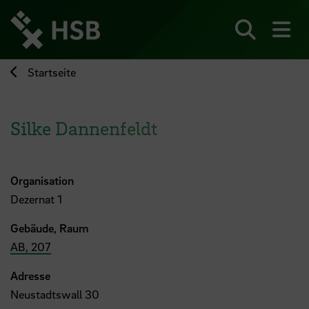
Direkt
zum
Seiteninhalt
Suchen
Me
springen
Startseite
Silke Dannenfeldt
Organisation
Dezernat 1
Gebäude, Raum
AB, 207
Adresse
Neustadtswall 30