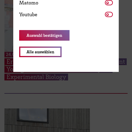
Matomo
Matomo
Youtube
Youtube
Auswahl bestätigen
Alle auswählen
24.07.2026
Erfolg in Florenz: HSB-Doktorand gewinnt
Young Scientist Award der Society for
Experimental Biology