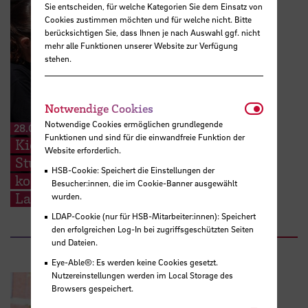
Sie entscheiden, für welche Kategorien Sie dem Einsatz von
Cookies zustimmen möchten und für welche nicht. Bitte
berücksichtigen Sie, dass Ihnen je nach Auswahl ggf. nicht
mehr alle Funktionen unserer Website zur Verfügung
stehen.
Notwendi
Notwendige Cookies
Notwendige Cookies ermöglichen grundlegende
28.07.2026
Funktionen und sind für die einwandfreie Funktion der
Kieserling Stiftung ermöglicht 48
Website erforderlich.
Studierenden der Hochschule Bremen
HSB-Cookie: Speichert die Einstellungen der
kostenlose Zertifikatskurse zur
Besucher:innen, die im Cookie-Banner ausgewählt
Ladungssicherung
wurden.
LDAP-Cookie (nur für HSB-Mitarbeiter:innen): Speichert
den erfolgreichen Log-In bei zugriffsgeschützten Seiten
und Dateien.
Eye-Able®: Es werden keine Cookies gesetzt.
Nutzereinstellungen werden im Local Storage des
Browsers gespeichert.