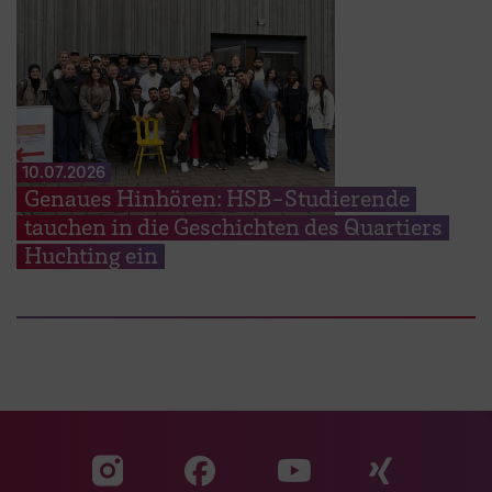
10.07.2026
Genaues Hinhören: HSB-Studierende
tauchen in die Geschichten des Quartiers
Huchting ein
Zu unserer Facebook S
Zu unse