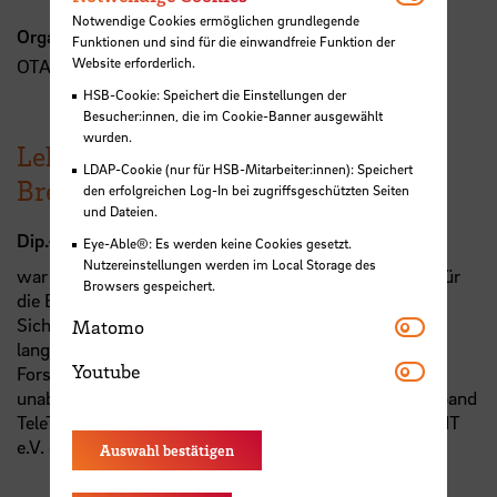
Notwendige Cookies ermöglichen grundlegende
Organisation
Funktionen und sind für die einwandfreie Funktion der
Website erforderlich.
OTARIS Interactive Services GmbH
HSB-Cookie: Speichert die Einstellungen der
Besucher:innen, die im Cookie-Banner ausgewählt
wurden.
Lehrbeauftragter der Hochschule
LDAP-Cookie (nur für HSB-Mitarbeiter:innen): Speichert
Bremen
den erfolgreichen Log-In bei zugriffsgeschützten Seiten
und Dateien.
Dip.-Ing. Rolf Blunk
Eye-Able®: Es werden keine Cookies gesetzt.
Nutzereinstellungen werden im Local Storage des
war bereits ab 1997 bei der Siemens AG maßgeblich für
Browsers gespeichert.
die Entwicklung des Communication-
Matomo
Sicherheitsbereiches verantwortlich und bringt seine
Matomo
langjährige Praxiserfahrung aus Anwendungs- und
Youtube
Youtube
Forschungsprojekten in seiner aktuellen Funktion als
unabhängiger Berater, Gremienleiter beim Bundesverband
TeleTrusT für 'Security-by-Design' und als Beirat im IFIT
e.V. ein.
Auswahl bestätigen