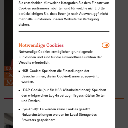
Sie entscheiden, für welche Kategorien Sie dem Einsatz von
Cookies zustimmen möchten und für welche nicht. Bitte
berücksichtigen Sie, dass Ihnen je nach Auswahl ggf. nicht
mehr alle Funktionen unserer Website zur Verfügung
stehen.
Notwendi
Notwendige Cookies
Notwendige Cookies ermöglichen grundlegende
Funktionen und sind für die einwandfreie Funktion der
Website erforderlich.
03.08.2026
HSB-Cookie: Speichert die Einstellungen der
Teaching Award der Academy of
Besucher:innen, die im Cookie-Banner ausgewählt
Management für Dr. Humberta Silva
wurden.
LDAP-Cookie (nur für HSB-Mitarbeiter:innen): Speichert
den erfolgreichen Log-In bei zugriffsgeschützten Seiten
und Dateien.
Eye-Able®: Es werden keine Cookies gesetzt.
Nutzereinstellungen werden im Local Storage des
Browsers gespeichert.