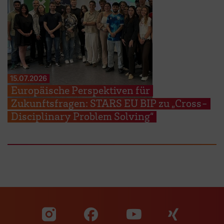
15.07.2026
Europäische Perspektiven für
Zukunftsfragen: STARS EU BIP zu „Cross-
Disciplinary Problem Solving“
Zu unserer Facebook S
Zu unse