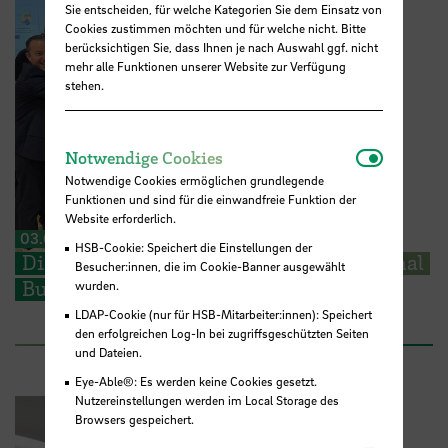
Sie entscheiden, für welche Kategorien Sie dem Einsatz von
Cookies zustimmen möchten und für welche nicht. Bitte
berücksichtigen Sie, dass Ihnen je nach Auswahl ggf. nicht
mehr alle Funktionen unserer Website zur Verfügung
stehen.
Notwendi
Notwendige Cookies
Notwendige Cookies ermöglichen grundlegende
Funktionen und sind für die einwandfreie Funktion der
Website erforderlich.
03.07.2026
HSB-Cookie: Speichert die Einstellungen der
Die Universität Porto tritt der International
Besucher:innen, die im Cookie-Banner ausgewählt
Business School Alliance bei
wurden.
LDAP-Cookie (nur für HSB-Mitarbeiter:innen): Speichert
den erfolgreichen Log-In bei zugriffsgeschützten Seiten
und Dateien.
Eye-Able®: Es werden keine Cookies gesetzt.
Nutzereinstellungen werden im Local Storage des
Browsers gespeichert.