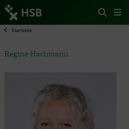
Direkt
zum
Seiteninhalt
Suchen
Me
springen
Startseite
Regine Hachmann