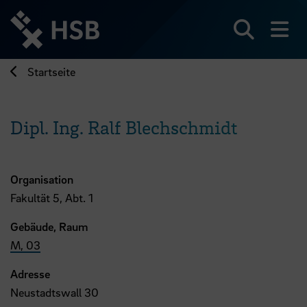
Direkt
zum
Seiteninhalt
Suchen
Me
springen
Startseite
Dipl. Ing. Ralf Blechschmidt
Organisation
Fakultät 5, Abt. 1
Gebäude, Raum
M, 03
Adresse
Neustadtswall 30