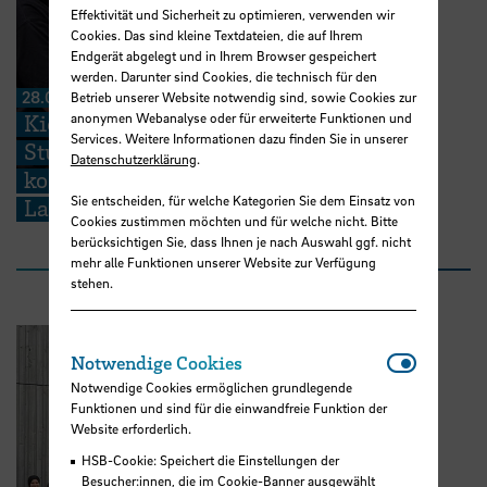
Effektivität und Sicherheit zu optimieren, verwenden wir
Cookies. Das sind kleine Textdateien, die auf Ihrem
Endgerät abgelegt und in Ihrem Browser gespeichert
werden. Darunter sind Cookies, die technisch für den
28.07.2026
Betrieb unserer Website notwendig sind, sowie Cookies zur
Kieserling Stiftung ermöglicht 48
anonymen Webanalyse oder für erweiterte Funktionen und
Services. Weitere Informationen dazu finden Sie in unserer
Studierenden der Hochschule Bremen
Datenschutzerklärung
.
kostenlose Zertifikatskurse zur
Sie entscheiden, für welche Kategorien Sie dem Einsatz von
Ladungssicherung
Cookies zustimmen möchten und für welche nicht. Bitte
berücksichtigen Sie, dass Ihnen je nach Auswahl ggf. nicht
mehr alle Funktionen unserer Website zur Verfügung
stehen.
Notwendi
Notwendige Cookies
Notwendige Cookies ermöglichen grundlegende
Funktionen und sind für die einwandfreie Funktion der
Website erforderlich.
HSB-Cookie: Speichert die Einstellungen der
Besucher:innen, die im Cookie-Banner ausgewählt