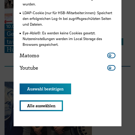
wurden.
LDAP-Cookie (nur für HSB-Mitarbeiter:innen): Speichert
den erfolgreichen Log-In bei zugriffsgeschützten Seiten
und Dateien.
10.07.2026
Genaues Hinhören: HSB-Studierende
Eye-Able®: Es werden keine Cookies gesetzt.
Nutzereinstellungen werden im Local Storage des
tauchen in die Geschichten des Quartiers
Browsers gespeichert.
Huchting ein
Matomo
Matomo
Youtube
Youtube
Auswahl bestätigen
Alle auswählen