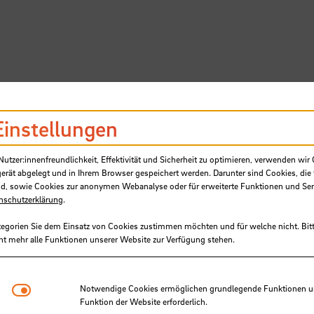
Einstellungen
SB
tzer:innenfreundlichkeit, Effektivität und Sicherheit zu optimieren, verwenden wir 
gerät abgelegt und in Ihrem Browser gespeichert werden. Darunter sind Cookies, die 
d, sowie Cookies zur anonymen Webanalyse oder für erweiterte Funktionen und Ser
nschutzerklärung
.
tegorien Sie dem Einsatz von Cookies zustimmen möchten und für welche nicht. Bitt
ht mehr alle Funktionen unserer Website zur Verfügung stehen.
Studierende präsentieren ihre I
Notwendige Cookies
Notwendige Cookies ermöglichen grundlegende Funktionen und
Funktion der Website erforderlich.
ampus der Zukunft