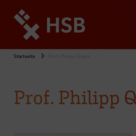
Direkt
zum
Seiteninhalt
springen
Startseite
Prof. Philipp Quack
Prof. Philipp 