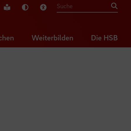
che Gebärdensprache
Leichte Sprache
Dunkel-Modus
Visuelle Hilfe
Suche
chen
Weiterbilden
Die HSB