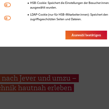
HSB-Cookie: Speichert die Einstellungen der Besucher:innen
Matomo
ausgewählt wurden.
LDAP-Cookie (nur für HSB-Mitarbeiter:innen): Speichert den 
Youtube
zugriffsgeschützten Seiten und Dateien.
Eye-Able®: Es werden keine Cookies gesetzt. Nutzereinstel
des Browsers gespeichert.
Auswahl bestätigen
 nach Jever und umzu –
hnik hautnah erleben