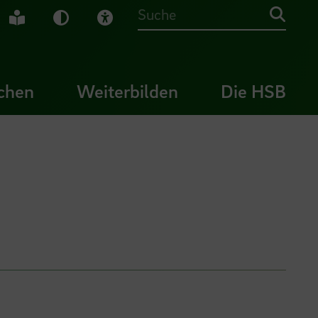
che Gebärdensprache
Leichte Sprache
Dunkel-Modus
Visuelle Hilfe
Suche
chen
Weiterbilden
Die HSB