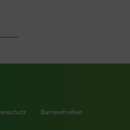
ook Seite
erer Xing Seite
Zu unserer LinkedIn Seite
e
uTube Seite
tenschutz
Barrierefreiheit