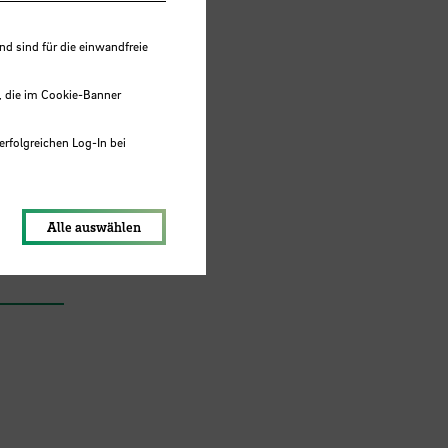
 sind für die einwandfreie
r
, die im Cookie-Banner
erfolgreichen Log-In bei
lungen werden im Local Storage
Alle auswählen