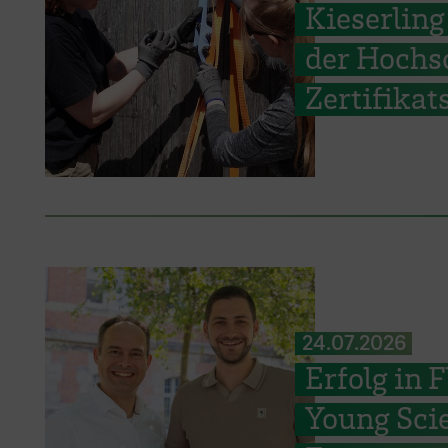
Kieserling
der Hochs
Zertifika
24.07.2026
Erfolg in
Young Scie