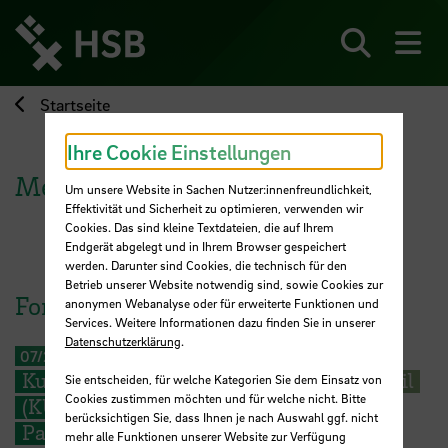
Direkt
zum
Seiteninhalt
Suchen
Me
springen
Startseite
Ihre Cookie Einstellungen
Mehmet Kart
Um unsere Website in Sachen Nutzer:innenfreundlichkeit,
Effektivität und Sicherheit zu optimieren, verwenden wir
Cookies. Das sind kleine Textdateien, die auf Ihrem
Endgerät abgelegt und in Ihrem Browser gespeichert
werden. Darunter sind Cookies, die technisch für den
Betrieb unserer Website notwendig sind, sowie Cookies zur
Forschungsprojekt
anonymen Webanalyse oder für erweiterte Funktionen und
Services. Weitere Informationen dazu finden Sie in unserer
Datenschutzerklärung
.
07/2011
-
09/2014
Kulturen der sozialen Teilhabe im Stadtteil
Sie entscheiden, für welche Kategorien Sie dem Einsatz von
Cookies zustimmen möchten und für welche nicht. Bitte
(KUSTIS) - Integration, Prävention und
berücksichtigen Sie, dass Ihnen je nach Auswahl ggf. nicht
Partizipation – niedrigschwellige
mehr alle Funktionen unserer Website zur Verfügung