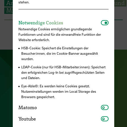
Angebotsentwicklung für Migrantinnen und
stehen.
Migranten
Notwendi
Notwendige Cookies
Notwendige Cookies ermöglichen grundlegende
Funktionen und sind für die einwandfreie Funktion der
Website erforderlich.
HSB-Cookie: Speichert die Einstellungen der
Besucher:innen, die im Cookie-Banner ausgewählt
wurden.
Zu unserer Facebook S
Zu unse
LDAP-Cookie (nur für HSB-Mitarbeiter:innen): Speichert
Zu unserer YouTu
Zu unserer Instagram Seite
den erfolgreichen Log-In bei zugriffsgeschützten Seiten
und Dateien.
Zu unserer LinkedI
Eye-Able®: Es werden keine Cookies gesetzt.
Nutzereinstellungen werden im Local Storage des
Browsers gespeichert.
Kontakt
Matomo
Matomo
Cookies
Youtube
Youtube
Raumfinder