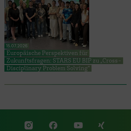
15.07.2026
Europäische Perspektiven für
Zukunftsfragen: STARS EU BIP zu „Cross-
Disciplinary Problem Solving“
Zu unserer Facebook S
Zu unse