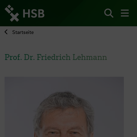
Direkt
zum
Seiteninhalt
Suchen
Me
springen
Startseite
Prof. Dr. Friedrich Lehmann