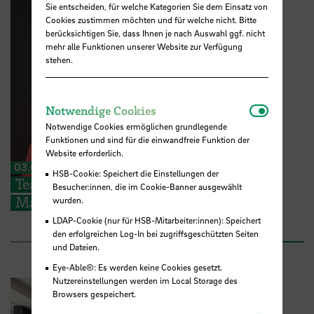
Sie entscheiden, für welche Kategorien Sie dem Einsatz von
Cookies zustimmen möchten und für welche nicht. Bitte
berücksichtigen Sie, dass Ihnen je nach Auswahl ggf. nicht
mehr alle Funktionen unserer Website zur Verfügung
stehen.
Notwendi
Notwendige Cookies
Notwendige Cookies ermöglichen grundlegende
Funktionen und sind für die einwandfreie Funktion der
Website erforderlich.
03.08.2026
HSB-Cookie: Speichert die Einstellungen der
Teaching Award der Academy of
Besucher:innen, die im Cookie-Banner ausgewählt
Management für Dr. Humberta Silva
wurden.
LDAP-Cookie (nur für HSB-Mitarbeiter:innen): Speichert
den erfolgreichen Log-In bei zugriffsgeschützten Seiten
und Dateien.
Eye-Able®: Es werden keine Cookies gesetzt.
Nutzereinstellungen werden im Local Storage des
Browsers gespeichert.