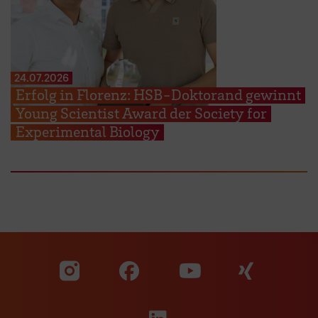
24.07.2026
Erfolg in Florenz: HSB-Doktorand gewinnt
Young Scientist Award der Society for
Experimental Biology
Zu unserer Facebook S
Zu unse
Zu unserer YouTu
Zu unserer Instagram Seite