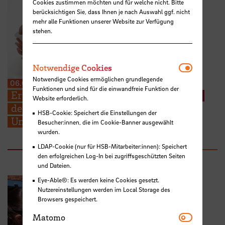
Cookies zustimmen möchten und für welche nicht. Bitte
berücksichtigen Sie, dass Ihnen je nach Auswahl ggf. nicht
mehr alle Funktionen unserer Website zur Verfügung
stehen.
Notwendi
Notwendige Cookies
Notwendige Cookies ermöglichen grundlegende
06.08.2026
Funktionen und sind für die einwandfreie Funktion der
Erneuter Aufruf: Hebammenstudierende
Website erforderlich.
der HSB suchen weitere Schwangere zur
HSB-Cookie: Speichert die Einstellungen der
Unterstützung ihrer Prüfungen
Besucher:innen, die im Cookie-Banner ausgewählt
wurden.
LDAP-Cookie (nur für HSB-Mitarbeiter:innen): Speichert
den erfolgreichen Log-In bei zugriffsgeschützten Seiten
und Dateien.
Eye-Able®: Es werden keine Cookies gesetzt.
Nutzereinstellungen werden im Local Storage des
Browsers gespeichert.
Matomo
Matomo