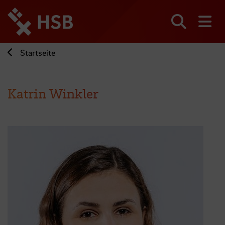
Direkt
zum
Seiteninhalt
Suchen
Me
springen
Startseite
Katrin Winkler