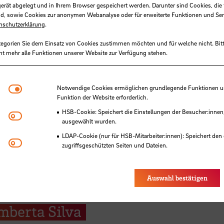
gerät abgelegt und in Ihrem Browser gespeichert werden. Darunter sind Cookies, die 
d, sowie Cookies zur anonymen Webanalyse oder für erweiterte Funktionen und Ser
nschutzerklärung
.
tegorien Sie dem Einsatz von Cookies zustimmen möchten und für welche nicht. Bitt
ht mehr alle Funktionen unserer Website zur Verfügung stehen.
SB
Notwendige Cookies
Notwendige Cookies ermöglichen grundlegende Funktionen und
Funktion der Website erforderlich.
HSB-Cookie: Speichert die Einstellungen der Besucher:innen
Matomo
ausgewählt wurden.
LDAP-Cookie (nur für HSB-Mitarbeiter:innen): Speichert den 
Youtube
zugriffsgeschützten Seiten und Dateien.
Eye-Able®: Es werden keine Cookies gesetzt. Nutzereinstel
des Browsers gespeichert.
Auswahl bestätigen
Award der Academy of Managem
mberta Silva