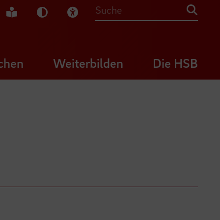
che Gebärdensprache
Leichte Sprache
Dunkel-Modus
Visuelle Hilfe
Suche
chen
Weiterbilden
Die HSB