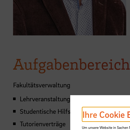
Aufgabenbereich
Fakultätsverwaltung
Lehrveranstaltungsplanung
Studentische Hilfskraftverträge
Ihre Cookie 
Tutorienverträge
Um unsere Website in Sachen Nu