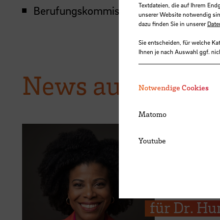
Textdateien, die auf Ihrem End
Berufungskommissionen (Mitarbeit)
unserer Website notwendig sin
dazu finden Sie in unserer
Date
Sie entscheiden, für welche Ka
Ihnen je nach Auswahl ggf. nic
News aus der H
Notwendige Cookies
Matomo
Youtube
03.08.2026
Teaching 
für Dr. Hu