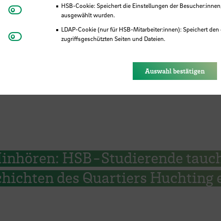
tskurse zur Ladungssicherung
HSB-Cookie: Speichert die Einstellungen der Besucher:innen
Matomo
ausgewählt wurden.
LDAP-Cookie (nur für HSB-Mitarbeiter:innen): Speichert den 
Youtube
zugriffsgeschützten Seiten und Dateien.
Eye-Able®: Es werden keine Cookies gesetzt. Nutzereinstel
des Browsers gespeichert.
Auswahl bestätigen
inhören: HSB-Studierende tauc
chichten des Quartiers Huchting 