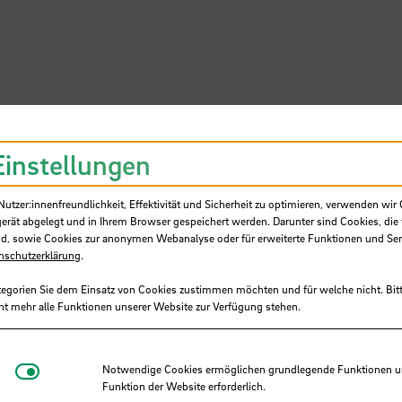
Einstellungen
SB
tzer:innenfreundlichkeit, Effektivität und Sicherheit zu optimieren, verwenden wir 
gerät abgelegt und in Ihrem Browser gespeichert werden. Darunter sind Cookies, die 
d, sowie Cookies zur anonymen Webanalyse oder für erweiterte Funktionen und Ser
nschutzerklärung
.
tegorien Sie dem Einsatz von Cookies zustimmen möchten und für welche nicht. Bitt
ht mehr alle Funktionen unserer Website zur Verfügung stehen.
 Stiftung ermöglicht 48 Studiere
Notwendige Cookies
Notwendige Cookies ermöglichen grundlegende Funktionen und
chule Bremen kostenlose
Funktion der Website erforderlich.