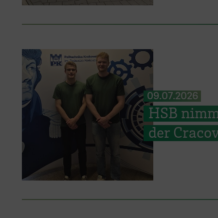
09.07.2026
HSB nimmt
der Cracow