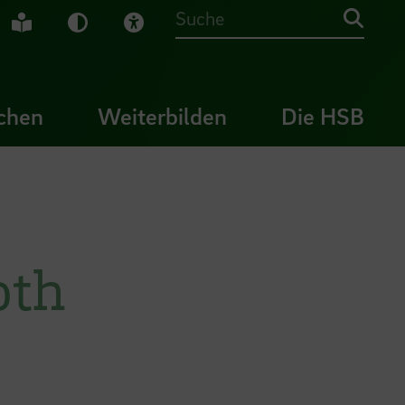
che Gebärdensprache
Leichte Sprache
Dunkel-Modus
Visuelle Hilfe
Suche
chen
Weiterbilden
Die HSB
oth