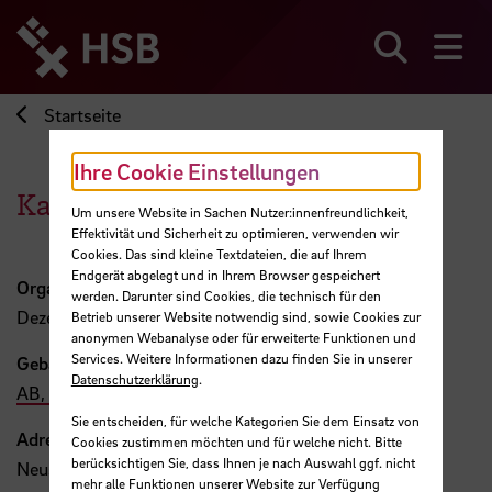
Direkt
zum
Seiteninhalt
Suchen
Me
springen
Startseite
Ihre Cookie Einstellungen
Katharina Saffe
Um unsere Website in Sachen Nutzer:innenfreundlichkeit,
Effektivität und Sicherheit zu optimieren, verwenden wir
Cookies. Das sind kleine Textdateien, die auf Ihrem
Endgerät abgelegt und in Ihrem Browser gespeichert
Organisation
werden. Darunter sind Cookies, die technisch für den
Dezernat 4
Betrieb unserer Website notwendig sind, sowie Cookies zur
anonymen Webanalyse oder für erweiterte Funktionen und
Services. Weitere Informationen dazu finden Sie in unserer
Gebäude, Raum
Datenschutzerklärung
.
AB, 01
Sie entscheiden, für welche Kategorien Sie dem Einsatz von
Adresse
Cookies zustimmen möchten und für welche nicht. Bitte
berücksichtigen Sie, dass Ihnen je nach Auswahl ggf. nicht
Neustadtswall 30
mehr alle Funktionen unserer Website zur Verfügung