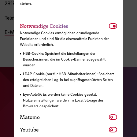
28199 Bremen
stehen.
Telefon:
+49 421 5905 2629
Notwendi
Notwendige Cookies
E-Mail
Notwendige Cookies ermöglichen grundlegende
Funktionen und sind für die einwandfreie Funktion der
Website erforderlich.
HSB-Cookie: Speichert die Einstellungen der
Besucher:innen, die im Cookie-Banner ausgewählt
wurden.
LDAP-Cookie (nur für HSB-Mitarbeiter:innen): Speichert
den erfolgreichen Log-In bei zugriffsgeschützten Seiten
Zu unserer Facebook S
Zu unse
und Dateien.
Zu unserer YouTu
Zu unserer Instagram Seite
Eye-Able®: Es werden keine Cookies gesetzt.
Nutzereinstellungen werden im Local Storage des
Zu unserer LinkedI
Browsers gespeichert.
Matomo
Matomo
Kontakt
Youtube
Youtube