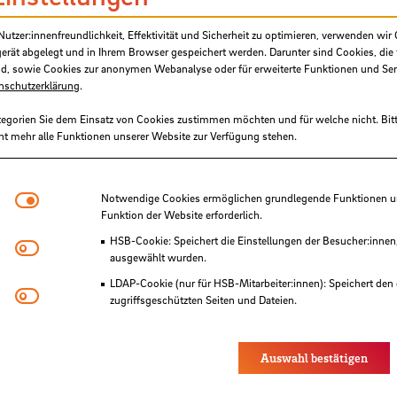
tzer:innenfreundlichkeit, Effektivität und Sicherheit zu optimieren, verwenden wir 
gerät abgelegt und in Ihrem Browser gespeichert werden. Darunter sind Cookies, die 
d, sowie Cookies zur anonymen Webanalyse oder für erweiterte Funktionen und Ser
nschutzerklärung
.
tegorien Sie dem Einsatz von Cookies zustimmen möchten und für welche nicht. Bitt
ht mehr alle Funktionen unserer Website zur Verfügung stehen.
Notwendige Cookies
Notwendige Cookies ermöglichen grundlegende Funktionen und
Funktion der Website erforderlich.
HSB-Cookie: Speichert die Einstellungen der Besucher:innen
Matomo
ausgewählt wurden.
LDAP-Cookie (nur für HSB-Mitarbeiter:innen): Speichert den 
Youtube
zugriffsgeschützten Seiten und Dateien.
Eye-Able®: Es werden keine Cookies gesetzt. Nutzereinstel
des Browsers gespeichert.
Auswahl bestätigen