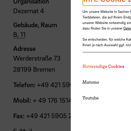
Organisation
Dezernat 4
Um unsere Website in Sachen Nu
Textdateien, die auf Ihrem End
unserer Website notwendig sin
Gebäude, Raum
dazu finden Sie in unserer
Date
B, 11
Sie entscheiden, für welche Ka
Ihnen je nach Auswahl ggf. nic
Adresse
Werderstraße 73
Notwendige Cookies
28199 Bremen
Matomo
Telefon:
+49 421 5905 4900
Youtube
Mobil:
+ 49 176 1514 0283
Fax:
+49 421 5905 2292
E-Mail