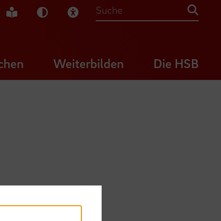
che Gebärdensprache
Leichte Sprache
Dunkel-Modus
Visuelle Hilfe
Suche
chen
Weiterbilden
Die HSB