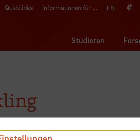
Quicklinks
Informationen für ...
Deuts
EN
Studieren
Fors
ling
Einstellungen