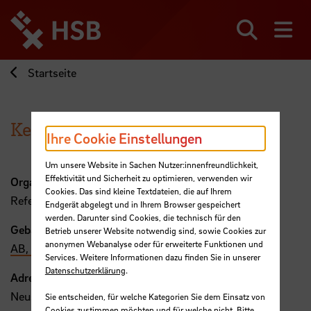
Direkt
zum
Seiteninhalt
Suchen
Me
springen
Startseite
Kerstin Fuchs
Ihre Cookie Einstellungen
Um unsere Website in Sachen Nutzer:innenfreundlichkeit,
Effektivität und Sicherheit zu optimieren, verwenden wir
Organisation
Cookies. Das sind kleine Textdateien, die auf Ihrem
Referat 2 - Rechtsstelle der Bremer Hochschulen
Endgerät abgelegt und in Ihrem Browser gespeichert
werden. Darunter sind Cookies, die technisch für den
Gebäude, Raum
Betrieb unserer Website notwendig sind, sowie Cookies zur
anonymen Webanalyse oder für erweiterte Funktionen und
AB, 301
Services. Weitere Informationen dazu finden Sie in unserer
Datenschutzerklärung
.
Adresse
Neustadtswall 30
Sie entscheiden, für welche Kategorien Sie dem Einsatz von
Cookies zustimmen möchten und für welche nicht. Bitte