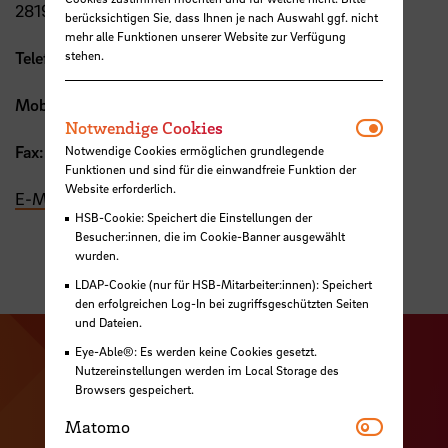
28199 Bremen
berücksichtigen Sie, dass Ihnen je nach Auswahl ggf. nicht
mehr alle Funktionen unserer Website zur Verfügung
stehen.
Telefon:
+49 421 5905 2387
Mobil:
+49 176 1514 0205
Notwendi
Notwendige Cookies
Fax:
+49 421 5905 2099
Notwendige Cookies ermöglichen grundlegende
Funktionen und sind für die einwandfreie Funktion der
Website erforderlich.
E-Mail
HSB-Cookie: Speichert die Einstellungen der
Besucher:innen, die im Cookie-Banner ausgewählt
wurden.
LDAP-Cookie (nur für HSB-Mitarbeiter:innen): Speichert
den erfolgreichen Log-In bei zugriffsgeschützten Seiten
und Dateien.
Eye-Able®: Es werden keine Cookies gesetzt.
Zu unserer Facebook S
Zu unse
Nutzereinstellungen werden im Local Storage des
Zu unserer YouTu
Browsers gespeichert.
Zu unserer Instagram Seite
Matomo
Matomo
Zu unserer LinkedI