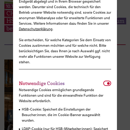
Endgerät abgelegt und in Ihrem Browser gespeichert
10.12.2025
werden. Darunter sind Cookies, die technisch für den
CHE-Masterranking: Gute Noten für die
Betrieb unserer Website notwendig sind, sowie Cookies zur
anonymen Webanalyse oder für erweiterte Funktionen und
HSB – ab dem 15. Dezember für ein Studium
Services. Weitere Informationen dazu finden Sie in unserer
bewerben
Datenschutzerklärung
.
Sie entscheiden, für welche Kategorien Sie dem Einsatz von
Cookies zustimmen möchten und für welche nicht. Bitte
berücksichtigen Sie, dass Ihnen je nach Auswahl ggf. nicht
mehr alle Funktionen unserer Website zur Verfügung
stehen.
Notwendi
Notwendige Cookies
Notwendige Cookies ermöglichen grundlegende
Funktionen und sind für die einwandfreie Funktion der
Website erforderlich.
HSB-Cookie: Speichert die Einstellungen der
Besucher:innen, die im Cookie-Banner ausgewählt
wurden.
LDAP-Cookie (nur für HSB-Mitarbeiter:innen): Speichert