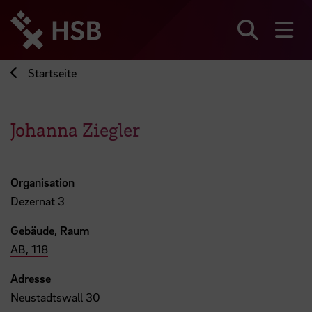
Direkt
zum
Seiteninhalt
Suchen
Me
springen
Startseite
Johanna Ziegler
Organisation
Dezernat 3
Gebäude, Raum
AB, 118
Adresse
Neustadtswall 30