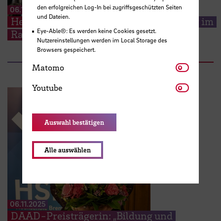
den erfolgreichen Log-In bei zugriffsgeschützten Seiten
06.11.2025
und Dateien.
Herzlicher Empfang für die Erstsemester im
Eye-Able®: Es werden keine Cookies gesetzt.
Rathaus
Nutzereinstellungen werden im Local Storage des
Browsers gespeichert.
Matomo
Matomo
Youtube
Youtube
Auswahl bestätigen
Alle auswählen
06.11.2025
DAAD-Preisträgerin: „Bildung und