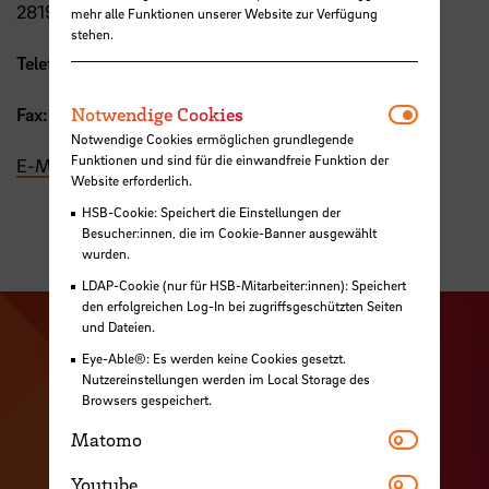
28199 Bremen
mehr alle Funktionen unserer Website zur Verfügung
stehen.
Telefon:
+49 421 5905 4645
Notwendi
Notwendige Cookies
Fax:
+49 421 5905 3661
Notwendige Cookies ermöglichen grundlegende
Funktionen und sind für die einwandfreie Funktion der
E-Mail
Website erforderlich.
HSB-Cookie: Speichert die Einstellungen der
Besucher:innen, die im Cookie-Banner ausgewählt
wurden.
LDAP-Cookie (nur für HSB-Mitarbeiter:innen): Speichert
den erfolgreichen Log-In bei zugriffsgeschützten Seiten
und Dateien.
Zu unserer Facebook S
Zu unse
Eye-Able®: Es werden keine Cookies gesetzt.
Zu unserer YouTu
Zu unserer Instagram Seite
Nutzereinstellungen werden im Local Storage des
Browsers gespeichert.
Zu unserer LinkedI
Matomo
Matomo
Youtube
Youtube