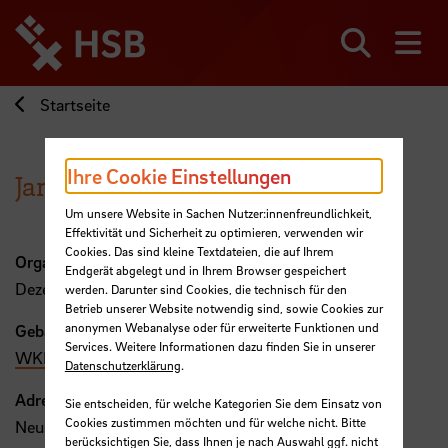
Direkt
zum
Seiteninhalt
Suchen
Me
springen
Startseite
Ihre Cookie Einstellungen
Jan Hendrik Nannen
Um unsere Website in Sachen Nutzer:innenfreundlichkeit,
Effektivität und Sicherheit zu optimieren, verwenden wir
Cookies. Das sind kleine Textdateien, die auf Ihrem
Organisation
Endgerät abgelegt und in Ihrem Browser gespeichert
Dezernat 4
werden. Darunter sind Cookies, die technisch für den
Betrieb unserer Website notwendig sind, sowie Cookies zur
anonymen Webanalyse oder für erweiterte Funktionen und
Gebäude, Raum
Services. Weitere Informationen dazu finden Sie in unserer
WKL, 16
Datenschutzerklärung
.
Adresse
Sie entscheiden, für welche Kategorien Sie dem Einsatz von
Cookies zustimmen möchten und für welche nicht. Bitte
Neustadtswall 30
berücksichtigen Sie, dass Ihnen je nach Auswahl ggf. nicht