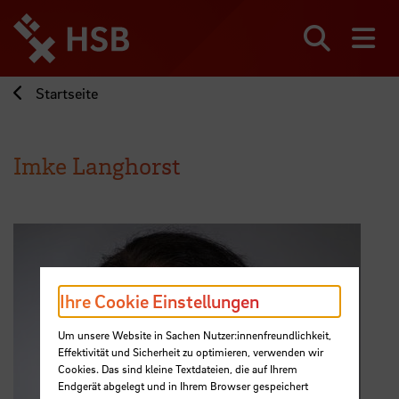
Direkt
zum
Seiteninhalt
Suchen
Me
springen
Startseite
Imke Langhorst
Ihre Cookie Einstellungen
Um unsere Website in Sachen Nutzer:innenfreundlichkeit,
Effektivität und Sicherheit zu optimieren, verwenden wir
Cookies. Das sind kleine Textdateien, die auf Ihrem
Endgerät abgelegt und in Ihrem Browser gespeichert