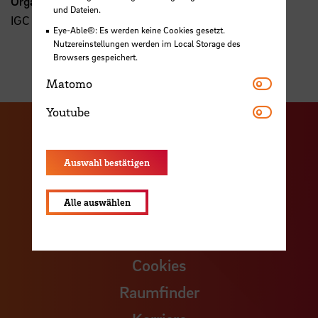
Organisation
und Dateien.
IGC Unternehmensbeirat
Eye-Able®: Es werden keine Cookies gesetzt.
Nutzereinstellungen werden im Local Storage des
Browsers gespeichert.
Matomo
Matomo
Youtube
Youtube
Zu unserer Facebook S
Zu unse
Zu unserer YouTu
Zu unserer Instagram Seite
Auswahl bestätigen
Zu unserer LinkedI
Alle auswählen
Kontakt
Cookies
Raumfinder