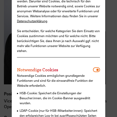
werden. Darunter sind Cookies, die technisch für den
Betrieb unserer Website notwendig sind, sowie Cookies zur
anonymen Webanalyse oder für erweiterte Funktionen und
Services. Weitere Informationen dazu finden Sie in unserer
Datenschutzerklärung
.
Sie entscheiden, für welche Kategorien Sie dem Einsatz von
Cookies zustimmen möchten und für welche nicht. Bitte
berücksichtigen Sie, dass Ihnen je nach Auswahl ggf. nicht
mehr alle Funktionen unserer Website zur Verfügung
stehen.
Notwendi
Notwendige Cookies
Notwendige Cookies ermöglichen grundlegende
Funktionen und sind für die einwandfreie Funktion der
Website erforderlich.
HSB-Cookie: Speichert die Einstellungen der
Position
Besucher:innen, die im Cookie-Banner ausgewählt
Vice President Head of Cargo & Cabin Systems, Airbus
wurden.
Operations GmbH
LDAP-Cookie (nur für HSB-Mitarbeiter:innen): Speichert
den erfolgreichen Log-In bei zugriffsgeschützten Seiten