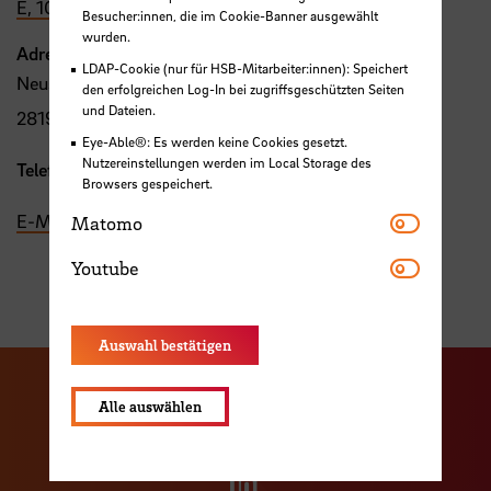
E, 101c
Besucher:innen, die im Cookie-Banner ausgewählt
wurden.
Adresse
LDAP-Cookie (nur für HSB-Mitarbeiter:innen): Speichert
Neustadtswall 30
den erfolgreichen Log-In bei zugriffsgeschützten Seiten
und Dateien.
28199 Bremen
Eye-Able®: Es werden keine Cookies gesetzt.
Nutzereinstellungen werden im Local Storage des
Telefon:
+49 421 5905 2218
Browsers gespeichert.
Matomo
E-Mail
Matomo
Youtube
Youtube
Auswahl bestätigen
Zu unserer Facebook S
Zu unse
Alle auswählen
Zu unserer YouTu
Zu unserer Instagram Seite
Zu unserer LinkedI