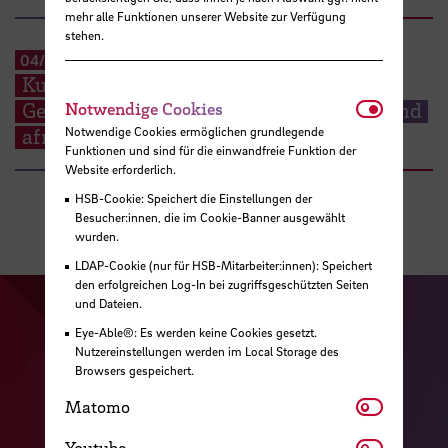
mehr alle Funktionen unserer Website zur Verfügung
stehen.
04/2018
-
12/2019
Kulturelle Unterschiede und
Notwendi
Gemeinsamkeiten in der europäischen und
Notwendige Cookies
Notwendige Cookies ermöglichen grundlegende
afrikanischen Planungskultur
Funktionen und sind für die einwandfreie Funktion der
Website erforderlich.
HSB-Cookie: Speichert die Einstellungen der
Besucher:innen, die im Cookie-Banner ausgewählt
wurden.
LDAP-Cookie (nur für HSB-Mitarbeiter:innen): Speichert
den erfolgreichen Log-In bei zugriffsgeschützten Seiten
und Dateien.
Zu unserer Facebook S
Zu unse
Eye-Able®: Es werden keine Cookies gesetzt.
Zu unserer YouTu
Nutzereinstellungen werden im Local Storage des
Zu unserer Instagram Seite
Browsers gespeichert.
Zu unserer LinkedI
Matomo
Matomo
Youtube
Youtube