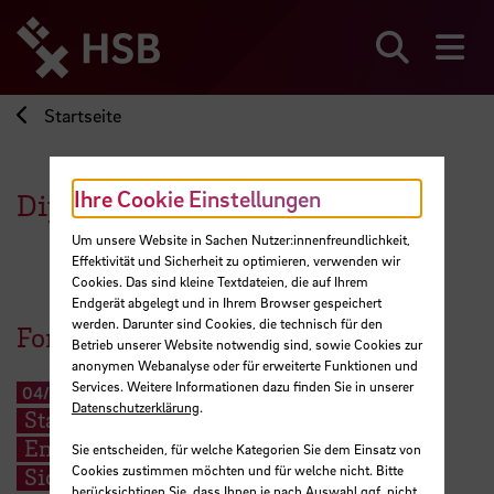
Direkt
zum
Seiteninhalt
Suchen
Me
springen
Startseite
Ihre Cookie Einstellungen
Dipl. Ing. Gehadeldin Adam
Um unsere Website in Sachen Nutzer:innenfreundlichkeit,
Effektivität und Sicherheit zu optimieren, verwenden wir
Cookies. Das sind kleine Textdateien, die auf Ihrem
Endgerät abgelegt und in Ihrem Browser gespeichert
werden. Darunter sind Cookies, die technisch für den
Forschungsprojekte
Betrieb unserer Website notwendig sind, sowie Cookies zur
anonymen Webanalyse oder für erweiterte Funktionen und
Services. Weitere Informationen dazu finden Sie in unserer
04/2018
-
03/2019
Datenschutzerklärung
.
Stampflehm im urbanen Kontext -
Entwicklung von Maßnahmen zur
Sie entscheiden, für welche Kategorien Sie dem Einsatz von
Cookies zustimmen möchten und für welche nicht. Bitte
Sicherung der Dauerhaftigkeit
berücksichtigen Sie, dass Ihnen je nach Auswahl ggf. nicht