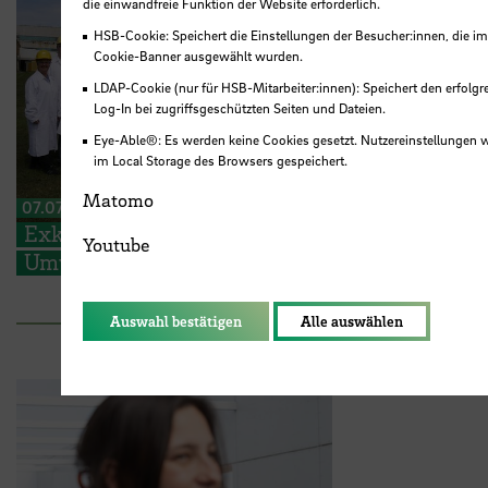
die einwandfreie Funktion der Website erforderlich.
HSB-Cookie: Speichert die Einstellungen der Besucher:innen, die i
Cookie-Banner ausgewählt wurden.
LDAP-Cookie (nur für HSB-Mitarbeiter:innen): Speichert den erfolgr
Log-In bei zugriffsgeschützten Seiten und Dateien.
Eye-Able®: Es werden keine Cookies gesetzt. Nutzereinstellungen 
im Local Storage des Browsers gespeichert.
Matomo
07.07.2026
Exkursion nach Jever und umzu –
Youtube
Umwelttechnik hautnah erleben
Auswahl bestätigen
Alle auswählen