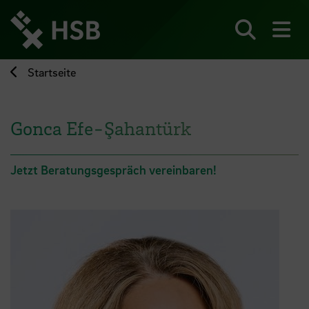
Direkt
zum
Seiteninhalt
Suchen
Me
springen
Startseite
Gonca Efe-Şahantürk
Jetzt Beratungsgespräch vereinbaren!