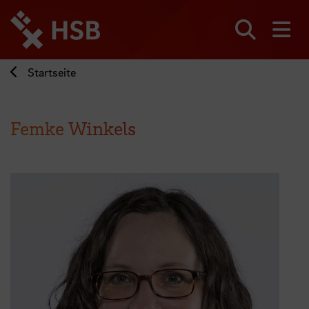
Direkt
zum
Seiteninhalt
Suchen
Me
springen
Startseite
Femke Winkels