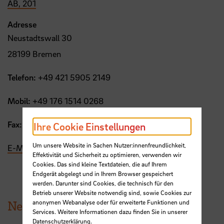
AB, 201
Adresse
Neustadtswall 30
28199 Bremen
Telefon:
+49 421 5905 2149
Mobil:
+49 176 1514 0268
Fax:
+49 421 5905 2816
Ihre Cookie Einstellungen
Um unsere Website in Sachen Nutzer:innenfreundlichkeit,
E-Mail
Effektivität und Sicherheit zu optimieren, verwenden wir
Cookies. Das sind kleine Textdateien, die auf Ihrem
Endgerät abgelegt und in Ihrem Browser gespeichert
werden. Darunter sind Cookies, die technisch für den
Betrieb unserer Website notwendig sind, sowie Cookies zur
News aus der HSB
anonymen Webanalyse oder für erweiterte Funktionen und
Services. Weitere Informationen dazu finden Sie in unserer
Datenschutzerklärung
.