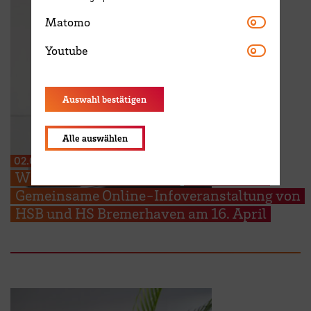
Matomo
Matomo
Youtube
Youtube
Auswahl bestätigen
Alle auswählen
02.04.2026
Wie werde ich Hochschulprofessor:in?
Gemeinsame Online-Infoveranstaltung von
HSB und HS Bremerhaven am 16. April