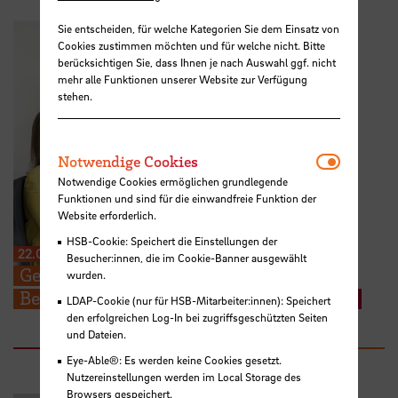
Sie entscheiden, für welche Kategorien Sie dem Einsatz von
Cookies zustimmen möchten und für welche nicht. Bitte
berücksichtigen Sie, dass Ihnen je nach Auswahl ggf. nicht
mehr alle Funktionen unserer Website zur Verfügung
stehen.
Notwendi
Notwendige Cookies
Notwendige Cookies ermöglichen grundlegende
Funktionen und sind für die einwandfreie Funktion der
Website erforderlich.
HSB-Cookie: Speichert die Einstellungen der
22.07.2026
Besucher:innen, die im Cookie-Banner ausgewählt
Gestalten Sie die Zukunft der HSB mit –
wurden.
Besuchen Sie unser neues Karriereportal
LDAP-Cookie (nur für HSB-Mitarbeiter:innen): Speichert
den erfolgreichen Log-In bei zugriffsgeschützten Seiten
und Dateien.
Eye-Able®: Es werden keine Cookies gesetzt.
Nutzereinstellungen werden im Local Storage des
Browsers gespeichert.