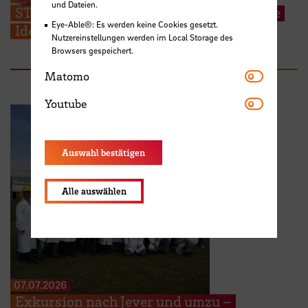
und Dateien.
STARS EU: Studierende präsentieren ihre
Eye-Able®: Es werden keine Cookies gesetzt.
Ideen für den Campus der Zukunft
Nutzereinstellungen werden im Local Storage des
Browsers gespeichert.
Matomo
Matomo
Youtube
Youtube
Auswahl bestätigen
Alle auswählen
07.07.2026
Exkursion nach Jever und umzu –