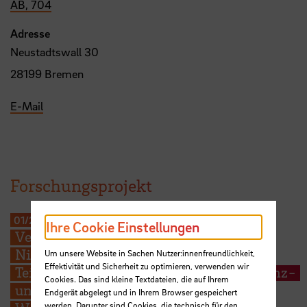
AB, 704
Adresse
Neustadtswall 30
28199 Bremen
E-Mail
Forschungsprojekt
01/2026
-
12/2027
Ihre Cookie Einstellungen
Verbundvorhaben NiWaP:
Niedersächsischer Wärmeplaner;
Um unsere Website in Sachen Nutzer:innenfreundlichkeit,
Effektivität und Sicherheit zu optimieren, verwenden wir
Teilprojekt: Qualitätskriterien sowie Grenz-
Cookies. Das sind kleine Textdateien, die auf Ihrem
und Übergangsbereiche von
Endgerät abgelegt und in Ihrem Browser gespeichert
werden. Darunter sind Cookies, die technisch für den