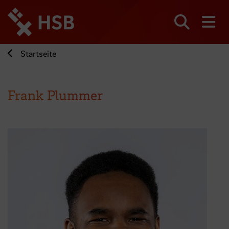
Direkt
zum
Seiteninhalt
Suchen
Me
springen
Startseite
Frank Plummer