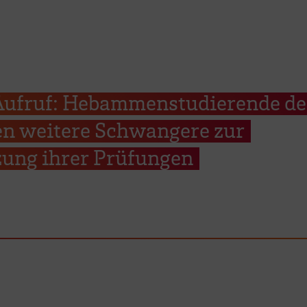
Aufruf: Hebammenstudierende de
n weitere Schwangere zur
zung ihrer Prüfungen