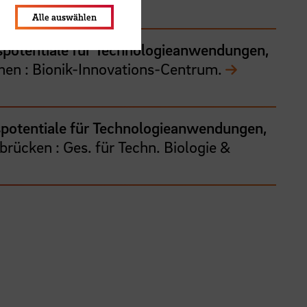
Alle auswählen
nspotentiale für Technologieanwendungen,
men : Bionik-Innovations-Centrum.
nspotentiale für Technologieanwendungen,
rbrücken : Ges. für Techn. Biologie &