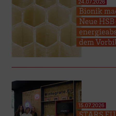
24.07.2026
Bionik ma
Neue HSB-
energieab
dem Vorbil
15.07.2026
STARS EU: 