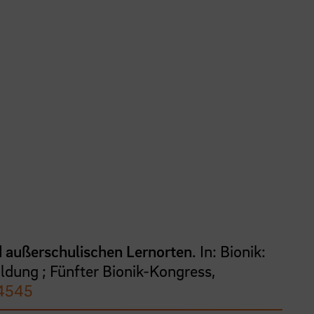
d außerschulischen Lernorten
. In: Bionik:
ldung ; Fünfter Bionik-Kongress,
24545