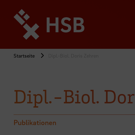
Direkt
zum
Seiteninhalt
springen
Startseite
Dipl.-Biol. Doris Zehren
Dipl.-Biol. Do
Publikationen