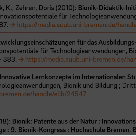
k, K.;
Zehren, Doris
(
2010
):
Bionik-Didaktik-Ini
 Innovationspotentiale für Technologieanwendung
87
.
https://media.suub.uni-bremen.de/handl
wicklungseinschätzungen für das Ausbildungs-
tionspotentiale für Technologieanwendungen, Bio
- 383
.
https://media.suub.uni-bremen.de/ha
Innovative Lernkonzepte im Internationalen St
chnologieanwendungen, Bionik und Bildung ; Dri
-bremen.de/handle/elib/24547
18
):
Bionik: Patente aus der Natur : Innovation
e : 9. Bionik-Kongress : Hochschule Bremen
, 