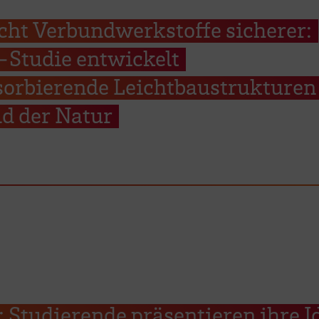
cht Verbundwerkstoffe sicherer:
Studie entwickelt
sorbierende Leichtbaustrukturen
d der Natur
Studierende präsentieren ihre I