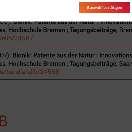
des Browsers gespeichert.
e/elib/24566
Auswahl bestätigen
09
):
Bionik: Patente aus der Natur : Innovatio
ress, Hochschule Bremen ; Tagungsbeiträge
, Bre
/elib/24567
07
):
Bionik: Patente aus der Natur : Innovatio
ress, Hochschule Bremen ; Tagungsbeiträge
, Saa
de/handle/elib/24568
SB