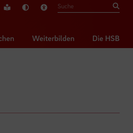
che Gebärdensprache
Leichte Sprache
Dunkel-Modus
Visuelle Hilfe
Suche
chen
Weiterbilden
Die HSB