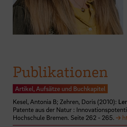
Publikationen
Artikel, Aufsätze und Buchkapitel
Kesel, Antonia B;
Zehren, Doris
(
2010
):
Ler
Patente aus der Natur : Innovationspotent
Hochschule Bremen.
Seite
262
- 265
.
h