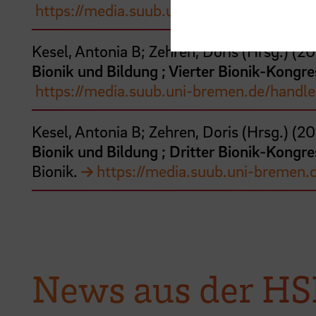
https://media.suub.uni-bremen.de/handl
Kesel, Antonia B;
Zehren, Doris
(Hrsg.)
(
20
Bionik und Bildung ; Vierter Bionik-Kong
https://media.suub.uni-bremen.de/handle
Kesel, Antonia B;
Zehren, Doris
(Hrsg.)
(
20
Bionik und Bildung ; Dritter Bionik-Kong
Bionik.
https://media.suub.uni-bremen.
News aus der H