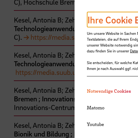
C), Hochschule Bremen.
https://media.
Ihre Cookie 
Kesel, Antonia B;
Zehren, Doris
(Hrsg.)
(
20
Technologieanwendungen; 8. Bionik-Kong
Um unsere Website in Sachen Nu
C).
https://media.suub.uni-bremen.de/h
Textdateien, die auf Ihrem End
unserer Website notwendig sin
dazu finden Sie in unserer
Date
Kesel, Antonia B;
Zehren, Doris
(Hrsg.)
(
20
Technologieanwendungen ; Tagungsbeiträg
Sie entscheiden, für welche Ka
Ihnen je nach Auswahl ggf. nic
https://media.suub.uni-bremen.de/handl
Kesel, Antonia B;
Zehren, Doris
(Hrsg.)
(
20
Notwendige Cookies
Bremen ; Innovations- und Nachhaltigkeit
Innovations-Centrum.
https://media.su
Matomo
Kesel, Antonia B;
Zehren, Doris
(Hrsg.)
(
20
Youtube
Bionik und Bildung ; Fünfter Bionik-Kong