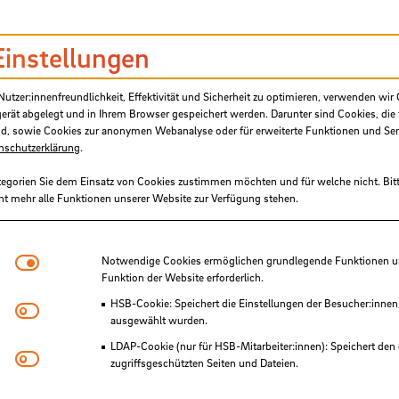
suub.uni-bremen.de/handle/elib/24562
Einstellungen
17
):
Bionik: Patente aus der Natur : Innovations
ress, Hochschule Bremen; Tagungsbeiträge
, B
tzer:innenfreundlichkeit, Effektivität und Sicherheit zu optimieren, verwenden wir 
andle/elib/24563
gerät abgelegt und in Ihrem Browser gespeichert werden. Darunter sind Cookies, die 
d, sowie Cookies zur anonymen Webanalyse oder für erweiterte Funktionen und Ser
nschutzerklärung
.
15
):
Bionik: Patente aus der Natur : Innovation
e 7. Bionik-Kongress ; Hochschule Bremen
, B
tegorien Sie dem Einsatz von Cookies zustimmen möchten und für welche nicht. Bitt
ht mehr alle Funktionen unserer Website zur Verfügung stehen.
e/elib/24564
12
):
Bionik: Patente aus der Natur : Tagungsbei
Notwendige Cookies
Notwendige Cookies ermöglichen grundlegende Funktionen und
Funktion der Website erforderlich.
spotenziale für Technologieanwendungen, Bion
HSB-Cookie: Speichert die Einstellungen der Besucher:innen
ub.uni-bremen.de/handle/elib/24565
Matomo
ausgewählt wurden.
LDAP-Cookie (nur für HSB-Mitarbeiter:innen): Speichert den 
Youtube
10
):
Bionik: Patente aus der Natur : Innovatio
zugriffsgeschützten Seiten und Dateien.
ress, Hochschule Bremen ; Tagungsbeiträge
, Br
Eye-Able®: Es werden keine Cookies gesetzt. Nutzereinstel