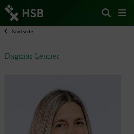
Direkt
zum
Seiteninhalt
Suchen
Me
springen
Startseite
Dagmar Leuner