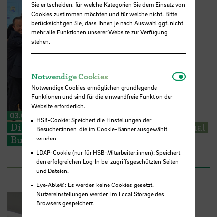
Sie entscheiden, für welche Kategorien Sie dem Einsatz von
Cookies zustimmen möchten und für welche nicht. Bitte
berücksichtigen Sie, dass Ihnen je nach Auswahl ggf. nicht
mehr alle Funktionen unserer Website zur Verfügung
stehen.
Notwendi
Notwendige Cookies
Notwendige Cookies ermöglichen grundlegende
Funktionen und sind für die einwandfreie Funktion der
Website erforderlich.
03.07.2026
HSB-Cookie: Speichert die Einstellungen der
Die Universität Porto tritt der International
Besucher:innen, die im Cookie-Banner ausgewählt
Business School Alliance bei
wurden.
LDAP-Cookie (nur für HSB-Mitarbeiter:innen): Speichert
den erfolgreichen Log-In bei zugriffsgeschützten Seiten
und Dateien.
Eye-Able®: Es werden keine Cookies gesetzt.
Nutzereinstellungen werden im Local Storage des
Browsers gespeichert.