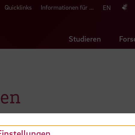
Quicklinks
Informationen für ...
Deuts
EN
Studieren
Fors
jen
Einstellungen