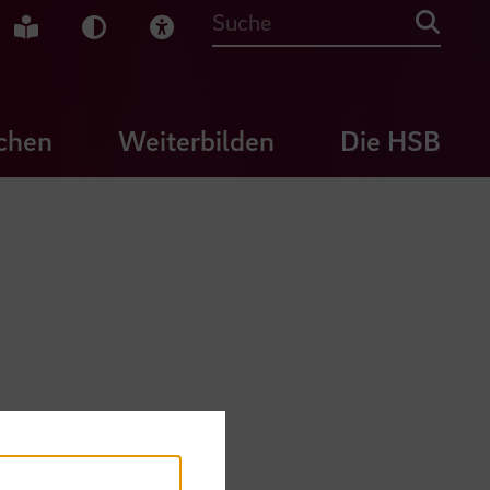
che Gebärdensprache
Leichte Sprache
Dunkel-Modus
Visuelle Hilfe
Suche
chen
Weiterbilden
Die HSB