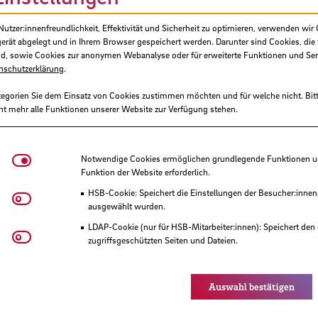
tzer:innenfreundlichkeit, Effektivität und Sicherheit zu optimieren, verwenden wir 
gerät abgelegt und in Ihrem Browser gespeichert werden. Darunter sind Cookies, die 
d, sowie Cookies zur anonymen Webanalyse oder für erweiterte Funktionen und Ser
nschutzerklärung
.
tegorien Sie dem Einsatz von Cookies zustimmen möchten und für welche nicht. Bitt
ht mehr alle Funktionen unserer Website zur Verfügung stehen.
Notwendige Cookies
Notwendige Cookies ermöglichen grundlegende Funktionen und
Funktion der Website erforderlich.
HSB-Cookie: Speichert die Einstellungen der Besucher:innen
Matomo
ausgewählt wurden.
LDAP-Cookie (nur für HSB-Mitarbeiter:innen): Speichert den 
Youtube
zugriffsgeschützten Seiten und Dateien.
Eye-Able®: Es werden keine Cookies gesetzt. Nutzereinstel
des Browsers gespeichert.
Auswahl bestätigen