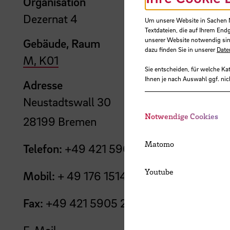
Organisation
Dezernat 4
Um unsere Website in Sachen Nu
Textdateien, die auf Ihrem End
unserer Website notwendig sin
Gebäude, Raum
dazu finden Sie in unserer
Date
M, K01
Sie entscheiden, für welche Ka
Ihnen je nach Auswahl ggf. nic
Adresse
Neustadtswall 30
Notwendige Cookies
28199 Bremen
Matomo
Telefon:
+49 421 5905 2650
Youtube
Mobil:
+ 49 176 1514 0293
Fax:
+49 421 5905 2292
E-Mail