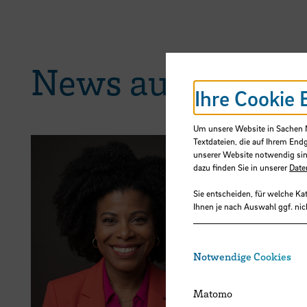
News aus der H
Ihre Cookie 
Um unsere Website in Sachen Nu
Textdateien, die auf Ihrem End
unserer Website notwendig sin
dazu finden Sie in unserer
Date
Sie entscheiden, für welche Ka
03.08.2026
Ihnen je nach Auswahl ggf. nic
Teaching 
für Dr. Hu
Notwendige Cookies
Matomo