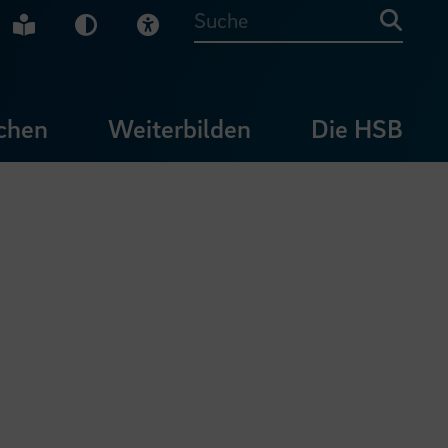
che Gebärdensprache
Leichte Sprache
Dunkel-Modus
Visuelle Hilfe
Suche
chen
Weiterbilden
Die HSB