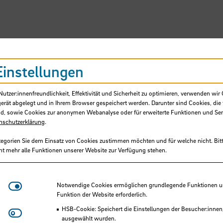
SB
Einstellungen
tzer:innenfreundlichkeit, Effektivität und Sicherheit zu optimieren, verwenden wir 
gerät abgelegt und in Ihrem Browser gespeichert werden. Darunter sind Cookies, die 
d, sowie Cookies zur anonymen Webanalyse oder für erweiterte Funktionen und Ser
nschutzerklärung
.
tegorien Sie dem Einsatz von Cookies zustimmen möchten und für welche nicht. Bitt
ht mehr alle Funktionen unserer Website zur Verfügung stehen.
Award der Academy of Managem
mberta Silva
Notwendige Cookies
Notwendige Cookies ermöglichen grundlegende Funktionen und
Funktion der Website erforderlich.
HSB-Cookie: Speichert die Einstellungen der Besucher:innen
Matomo
ausgewählt wurden.