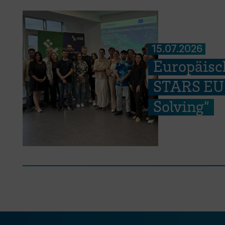
15.07.2026
Europäisc
STARS EU 
Solving“