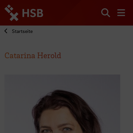
Direkt
zum
Seiteninhalt
Suchen
Me
springen
Startseite
Catarina Herold