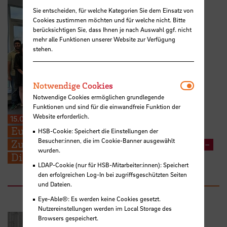
Sie entscheiden, für welche Kategorien Sie dem Einsatz von
Cookies zustimmen möchten und für welche nicht. Bitte
berücksichtigen Sie, dass Ihnen je nach Auswahl ggf. nicht
mehr alle Funktionen unserer Website zur Verfügung
stehen.
Notwendi
Notwendige Cookies
Notwendige Cookies ermöglichen grundlegende
Funktionen und sind für die einwandfreie Funktion der
Website erforderlich.
15.07.2026
Europäische Perspektiven für
HSB-Cookie: Speichert die Einstellungen der
Besucher:innen, die im Cookie-Banner ausgewählt
Zukunftsfragen: STARS EU BIP zu „Cross-
wurden.
Disciplinary Problem Solving“
LDAP-Cookie (nur für HSB-Mitarbeiter:innen): Speichert
den erfolgreichen Log-In bei zugriffsgeschützten Seiten
und Dateien.
Eye-Able®: Es werden keine Cookies gesetzt.
Nutzereinstellungen werden im Local Storage des
Browsers gespeichert.