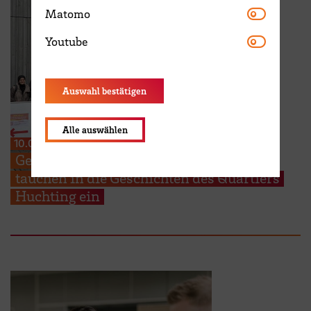
Matomo
Matomo
Youtube
Youtube
Auswahl bestätigen
Alle auswählen
10.07.2026
Genaues Hinhören: HSB-Studierende
tauchen in die Geschichten des Quartiers
Huchting ein