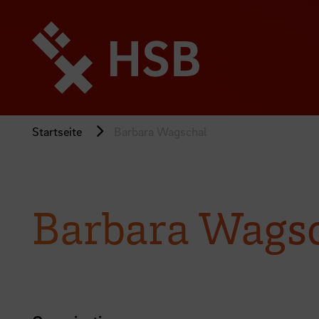
Direkt
zum
Seiteninhalt
springen
Startseite
Barbara Wagschal
Barbara Wags