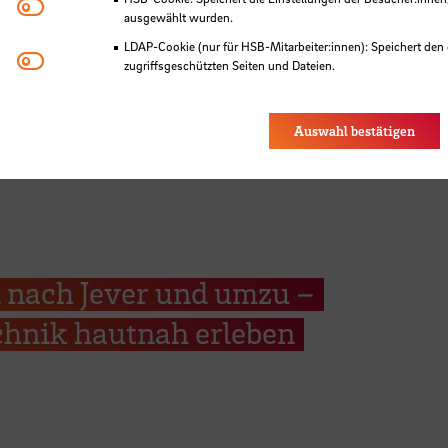
Matomo
ausgewählt wurden.
LDAP-Cookie (nur für HSB-Mitarbeiter:innen): Speichert den 
Youtube
zugriffsgeschützten Seiten und Dateien.
Eye-Able®: Es werden keine Cookies gesetzt. Nutzereinstel
des Browsers gespeichert.
Auswahl bestätigen
 nach Jever und umzu –
hnik hautnah erleben