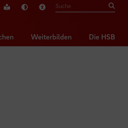
che Gebärdensprache
Leichte Sprache
Dunkel-Modus
Visuelle Hilfe
Suche
chen
Weiterbilden
Die HSB