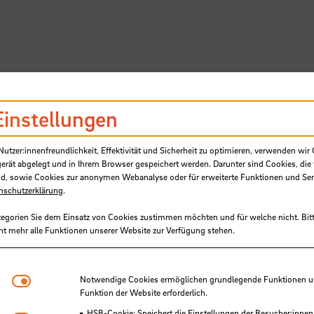
SB
Einstellungen
tzer:innenfreundlichkeit, Effektivität und Sicherheit zu optimieren, verwenden wir 
gerät abgelegt und in Ihrem Browser gespeichert werden. Darunter sind Cookies, die 
d, sowie Cookies zur anonymen Webanalyse oder für erweiterte Funktionen und Ser
nschutzerklärung
.
tegorien Sie dem Einsatz von Cookies zustimmen möchten und für welche nicht. Bitt
ht mehr alle Funktionen unserer Website zur Verfügung stehen.
Studierende präsentieren ihre I
Notwendige Cookies
Notwendige Cookies ermöglichen grundlegende Funktionen und
ampus der Zukunft
Funktion der Website erforderlich.
HSB-Cookie: Speichert die Einstellungen der Besucher:innen